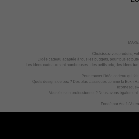
MAKE M
Choisissez vos produits, vot
L’idée cadeau adaptée à tous les budgets, pour tous et tout
Les idées cadeaux sont nombreuses : des petits prix, des idées fun
Pour trouver l’idée cadeau qui fai
Quels designs de box ? Des plus classiques comme la Box «Hap
licornesque» 
Vous êtes un professionnel ? Nous avons également to
Fondé par Anaïs Valenti