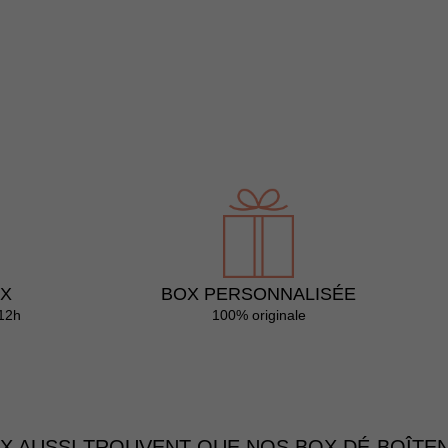
AX
BOX PERSONNALISÉE
12h
100% originale
X AUSSI TROUVENT QUE NOS BOX DÉ-BOÎTEN