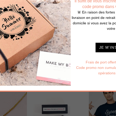
Il suffit de vous inscri
CRÉER MA BOX
BOX PRÊTES À OFFRIR
code promo dans vo
🚨 En raison des fortes c
livraison en point de retrait
domicile si vous avez la po
votre
DÉCOUVREZ NOS PRODUITS
JE M'IN
dire je t'aime
Papa / Maman
Ann
Frais de port offe
Code promo non cumulab
opérations
Joyeux Noël