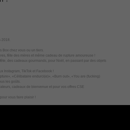
s 2018.
es Box chez vous ou un tiers.
 pères, fête des mères et même cadeau de rupture amoureuse !
a fête, des cadeaux gourmands, pour Noël, en passant par des objets
aux Instagram, TikTok et Facebook !
re», «Célibataire endurci(e)», «Burn out», «You are (fucking)
ous les goûts.
orateurs, cadeaux de bienvenue et pour vos offres CSE
our vous faire plaisir !