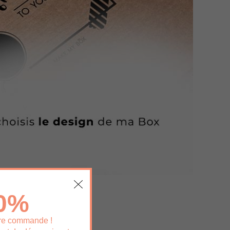
10%
ère commande !