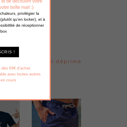
re et de découvrir votre
tre boîte mail :)
haleurs, privilégier la
 (plutôt qu'en locker), et à
ssibitlité de réceptionner
 box
SCRIS !
iversaire
Anti-déprime
rt dès 69€ d'achat
le avec toutes autres
 en cours