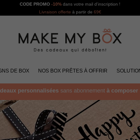
CODE PROMO
-10%
dans votre mail d'inscription !
Livraison offerte
à partir de
69€
GNS DE BOX
NOS BOX PRÊTES À OFFRIR
SOLUTIO
deaux personnalisées
sans abonnement
à composer 