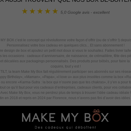
5,0
Google avis - excellent
Y BOX c’est le concept qui révolutionne votre façon d’offrir (ou de s’offrir !) depui
Personnalisez votre box cadeau en quelques clics... Et sans abonnement !
re design de box et ajoutez un petit mot doux si vous le souhaitez. Faites livrer la/l
es les occasions : cadeaux d’anniversaire, de naissance, de crémaillère, fête des
 et décalées aux packagings personnalisés. Des produits pour bébés, pour faire l
coquins, tout y est !
t TILT, la team Make My Box fait régulièrement participer ses abonnés sur ses rése
py Birthday», «Maman», «Papa», «I love u» aux plus insolites comme la box «Ruptu
ou encore «Karma-Sutra : la box qui n’ouvre pas que tes chakras», il y’en a pour t
ut ce qu’il faut pour vos cadeaux d’entreprises, cadeaux clients, pour vos collab
Avec Make My Box, vous ne perdrez plus de temps à trouver l’idée cadeau idéale !
n en 2018 et repris en 2024 par Florence, nous n’avons pas fini d’avoir des idées p