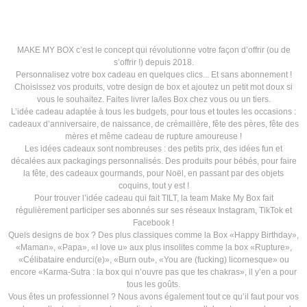
MAKE MY BOX c’est le concept qui révolutionne votre façon d’offrir (ou de
s’offrir !) depuis 2018.
Personnalisez votre box cadeau en quelques clics... Et sans abonnement !
Choisissez vos produits, votre design de box et ajoutez un petit mot doux si
vous le souhaitez. Faites livrer la/les Box chez vous ou un tiers.
L’idée cadeau adaptée à tous les budgets, pour tous et toutes les occasions :
cadeaux d’anniversaire, de naissance, de crémaillère, fête des pères, fête des
mères et même cadeau de rupture amoureuse !
Les idées cadeaux sont nombreuses : des petits prix, des idées fun et
décalées aux packagings personnalisés. Des produits pour bébés, pour faire
la fête, des cadeaux gourmands, pour Noël, en passant par des objets
coquins, tout y est !
Pour trouver l’idée cadeau qui fait TILT, la team Make My Box fait
régulièrement participer ses abonnés sur ses réseaux Instagram, TikTok et
Facebook !
Quels designs de box ? Des plus classiques comme la Box «Happy Birthday»,
«Maman», «Papa», «I love u» aux plus insolites comme la box «Rupture»,
«Célibataire endurci(e)», «Burn out», «You are (fucking) licornesque» ou
encore «Karma-Sutra : la box qui n’ouvre pas que tes chakras», il y’en a pour
tous les goûts.
Vous êtes un professionnel ? Nous avons également tout ce qu’il faut pour vos