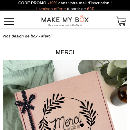
CODE PROMO
-10%
dans votre mail d'inscription !
Livraison offerte
à partir de
69€
Nos design de box
- Merci
MERCI