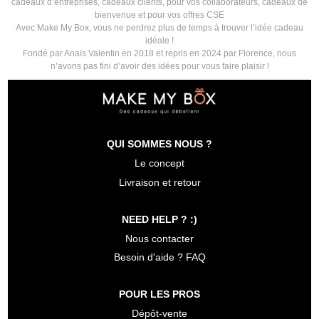
cadeaux d’entreprises, cadeaux clients, pour vos collaborateurs, cadeaux de
bienvenue et pour vos offres CSE
Avec Make My Box, vous ne perdrez plus de temps à trouver l’idée cadeau
idéale !
Fondé par Anaïs Valentin en 2018 et repris en 2024 par Florence, nous
n’avons pas fini d’avoir des idées pour vous faire plaisir !
QUI SOMMES NOUS ?
Le concept
Livraison et retour
NEED HELP ? :)
Nous contacter
Besoin d'aide ? FAQ
POUR LES PROS
Dépôt-vente