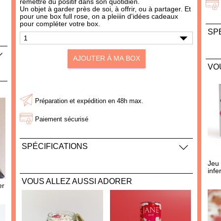
remettre du positif dans son quotidien.
Un objet à garder près de soi, à offrir, ou à partager. Et
pour une box full rose, on a pleiiin d'idées cadeaux
pour compléter votre box.
SP
Dim
Poi
AJOUTER À MA BOX
VO
Cont
AJOUTER À MA BOX
AJOUTER À MA BOX
Préparation et expédition en 48h max.
Sachet de cookies Brewkies
Mousseur à lait "Parter in
- Choco noisette
Cream"
Paiement sécurisé
3.60 €
21.00 €
SPÉCIFICATIONS
Dimensions : 10 cm × 19 cm × 4,1 cm
Jeu 
infe
100 grammes de pensées positives, constitué de
VOUS ALLEZ AUSSI ADORER
petits livrets à consommer au quotidien
er
VICTIME DE SON SUCCÈS !