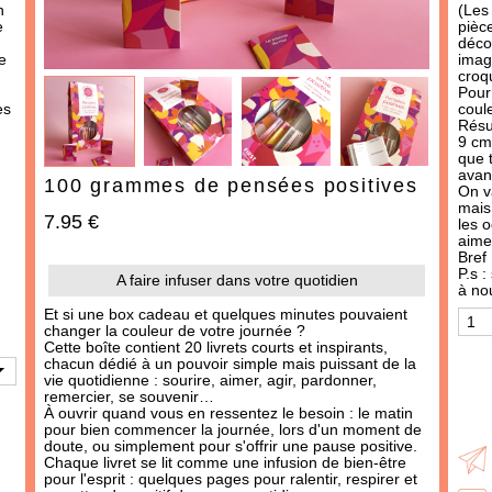
IDÉES CADEAUX
n
(Les 
e
pièce
OCCASIONS
déco
e
imag
croqu
THÈMES
Pour 
es
coul
Résul
487 produit
s
9 cm
que 
avan
100 grammes de pensées positives
On v
mais
7.95 €
les o
aime
Bref
P.s :
A faire infuser dans votre quotidien
à no
Et si une box cadeau et quelques minutes pouvaient
changer la couleur de votre journée ?
Cette boîte contient 20 livrets courts et inspirants,
chacun dédié à un pouvoir simple mais puissant de la
AJOUTER À MA BOX
AJOUTER À MA BOX
vie quotidienne : sourire, aimer, agir, pardonner,
remercier, se souvenir…
Moutarde à l'ancienne -
Moutarde au piment
À ouvrir quand vous en ressentez le besoin : le matin
douce
pour bien commencer la journée, lors d'un moment de
3.90 €
doute, ou simplement pour s'offrir une pause positive.
3.90 €
Chaque livret se lit comme une infusion de bien-être
pour l'esprit : quelques pages pour ralentir, respirer et