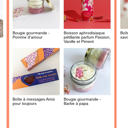
AJOUTER À MA BOX
Sucre aromatisé - Pomme
Moutarde artisanale aux
d'amour
Cèpes du Périgord
5.90 €
4.40 €
Boît
Bougie gourmande -
Boisson aphrodisiaque
sav
Pomme d'amour
pétillante parfum Passion,
Vanille et Piment
AJOUTER À MA BOX
AJOUTER À MA BOX
Mini cônes fourrés au
Limonade bio artisanale -
Boîte à messages Amis
Bougie gourmande -
chocolat au lait et caramel
Limojito
pour toujours
Barbe à papa
au beurre salé : la meilleure
4.90 €
partie de la glace !
5.90 €