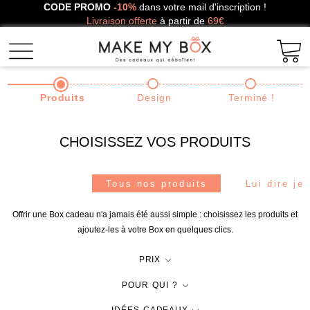
CODE PROMO
-10%
dans votre mail d'inscription !
Livraison offerte
à partir de
69€
Produits
Design
Terminé !
CHOISISSEZ VOS PRODUITS
Tous nos produits
Lui dire je
Offrir une Box cadeau n'a jamais été aussi simple : choisissez les produits et
ajoutez-les à votre Box en quelques clics.
PRIX
POUR QUI ?