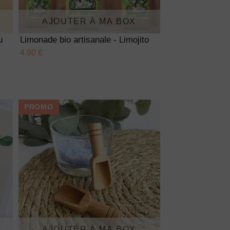
AJOUTER À MA BOX
u
Limonade bio artisanale - Limojito
4.90 €
PROMO
AJOUTER À MA BOX