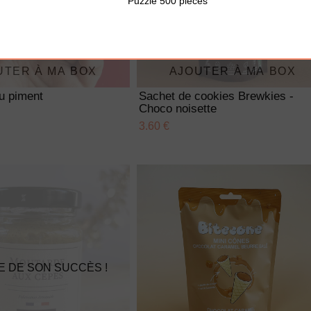
Puzzle 500 pièces
UTER À MA BOX
AJOUTER À MA BOX
u piment
Sachet de cookies Brewkies -
Choco noisette
3.60 €
E DE SON SUCCÈS !