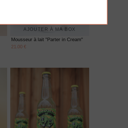
AJOUTER À MA BOX
Mousseur à lait "Parter in Cream"
21.00 €