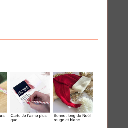
iversaire
Anti-déprime
 en quelques clics.
THÈMES
urs
Carte Je t'aime plus
Bonnet long de Noël
que...
rouge et blanc