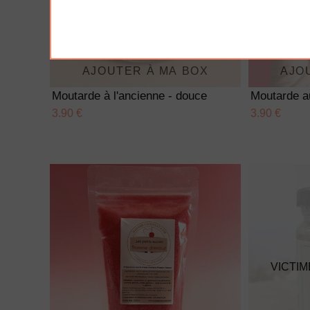
AJOUTER À MA BOX
AJO
Moutarde à l'ancienne - douce
Moutarde a
3.90 €
3.90 €
VICTIM