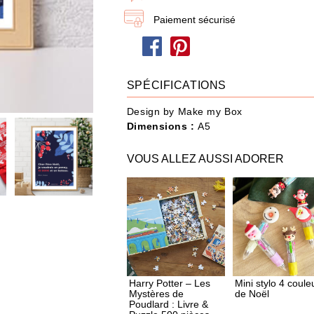
dire je t'aime
Papa / Maman
Ann
Paiement sécurisé
Joyeux Noël
SPÉCIFICATIONS
eau n'a jamais été aussi simple : choisissez les produits et ajoutez-les à votre Box
Design by Make my Box
Dimensions :
A5
POUR QUI ?
IDÉES CADEAUX
OCCASIONS
VOUS ALLEZ AUSSI ADORER
487 produit
s
Harry Potter – Les
Mini stylo 4 coule
Mystères de
de Noël
Poudlard : Livre &