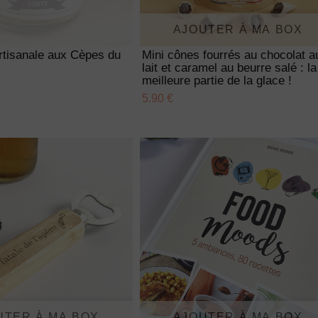
AJOUTER À MA BOX
rtisanale aux Cèpes du
Mini cônes fourrés au chocolat a
lait et caramel au beurre salé : la
meilleure partie de la glace !
5.90 €
UTER À MA BOX
AJOUTER À MA BOX