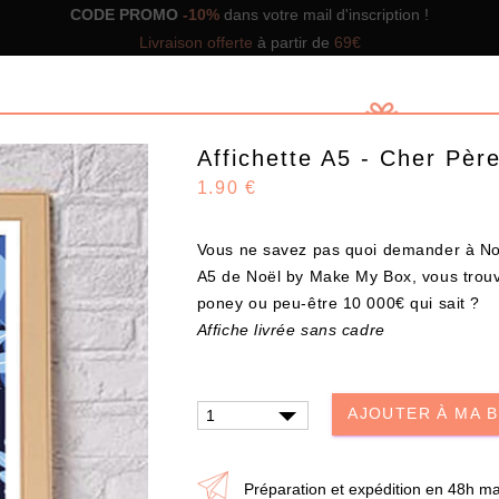
CODE PROMO
-10%
dans votre mail d'inscription !
Livraison offerte
à partir de
69€
Affichette A5 - Cher Père
1.90 €
Vous ne savez pas quoi demander à Noël
GNS DE BOX
NOS BOX PRÊTES À OFFRIR
SOLUTIO
A5 de Noël by Make My Box, vous trouv
poney ou peu-être 10 000€ qui sait ?
Affiche livrée sans cadre
Design
AJOUTER À MA 
CHOISISSEZ VOS PRODUITS
Préparation et expédition en 48h ma