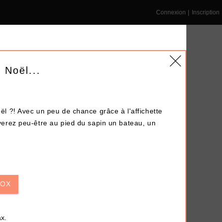
Connexion
|
Inscription
 Noël...
 ?! Avec un peu de chance grâce à l'affichette
NS ENTREPRISE
DÉPÔT-VENTE
LE BLOG
erez peu-être au pied du sapin un bateau, un
Terminé !
BOX
x.