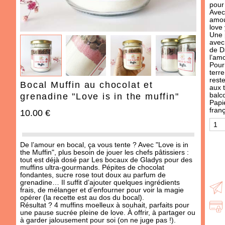
IDÉES CADEAUX
pour 
Avec
OCCASIONS
amou
love
Une p
THÈMES
avec
de D
l’amo
487 produit
s
Pour 
terre
rest
Bocal Muffin au chocolat et
aux t
balc
grenadine "Love is in the muffin"
Papie
franç
10.00 €
De l’amour en bocal, ça vous tente ? Avec "Love is in
the Muffin", plus besoin de jouer les chefs pâtissiers :
tout est déjà dosé par
Les bocaux de Gladys
pour des
muffins ultra-gourmands. Pépites de chocolat
AJOUTER À MA BOX
AJOUTER À MA BOX
fondantes, sucre rose tout doux au parfum de
grenadine… Il suffit d’ajouter quelques ingrédients
Moutarde à l'ancienne -
Moutarde au piment
frais, de mélanger et d’enfourner pour voir la magie
douce
3.90 €
opérer (la recette est au dos du bocal).
Résultat ? 4 muffins moelleux à souhait, parfaits pour
3.90 €
une pause sucrée pleine de love. À offrir, à partager ou
à garder jalousement pour soi (on ne juge pas !).