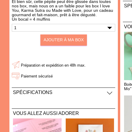
Et bien sûr, cette pépite peut être glissée dans toutes
SP
nos box, mais nous on a un faible pour les box
I love
You
,
Karma Sutra
ou
Made with Love
, pour un cadeau
gourmand et fait-maison, prêt à être dégusté.
Comp
Un bocal = 4 muffins
de 
VO
Dime
70 
AJOUTER À MA BOX
Maté
Grai
AJOUTER À MA BOX
AJOUTER À MA BOX
repr
Sachet de cookies Brewkies
Mousseur à lait "Parter in
Préparation et expédition en 48h max.
- Choco noisette
Cream"
3.60 €
21.00 €
Paiement sécurisé
Boit
Mo" 
SPÉCIFICATIONS
Ingrédients : farine de blé 50%, sucre aromatisé
grenadine 15% (sucre de betterave, arôme naturel,
VOUS ALLEZ AUSSI ADORER
ccolorant naturel E162), chocolat au lait (sucre,
VICTIME DE SON SUCCÈS !
beurre de caco, poudre de lait, pâte de cacao,
lactoserum en poudre, matière grasse laitière,