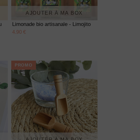
AJOUTER À MA BOX
u
Limonade bio artisanale - Limojito
4.90 €
PROMO
AJOUTER À MA BOX