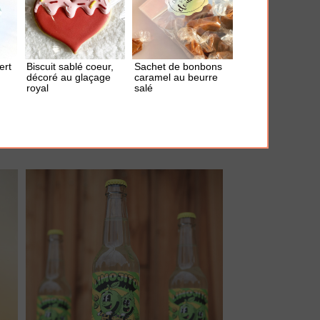
ert
Biscuit sablé coeur,
Sachet de bonbons
AJOUTER À MA BOX
décoré au glaçage
caramel au beurre
royal
salé
Mousseur à lait "Parter in Cream"
21.00 €