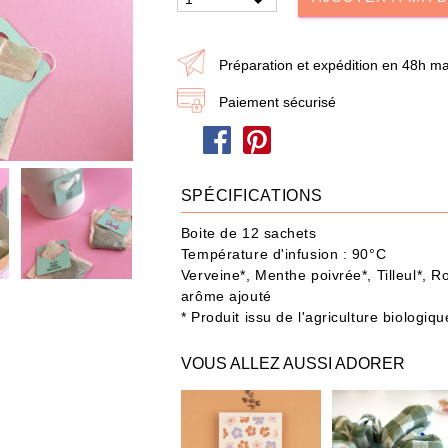
dire je t'aime
Papa / Maman
Ann
Préparation et expédition en 48h ma
Joyeux Noël
Paiement sécurisé
eau n'a jamais été aussi simple : choisissez les produits et ajoutez-les à votre Box
SPÉCIFICATIONS
POUR QUI ?
IDÉES CADEAUX
OCCASIONS
Boite de 12 sachets
Température d'infusion : 90°C
487 produit
s
Verveine*, Menthe poivrée*, Tilleul*, R
arôme ajouté
* Produit issu de l'agriculture biologiq
VOUS ALLEZ AUSSI ADORER