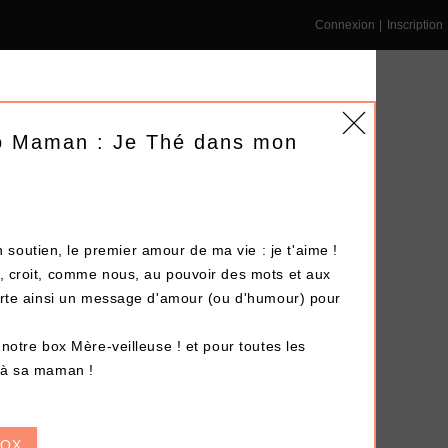
Connexion
|
Inscription
mo Maman : Je Thé dans mon
NS ENTREPRISE
DÉPÔT-VENTE
LE BLOG
soutien, le premier amour de ma vie :
je t'aime
!
s, croit, comme nous, au pouvoir des mots et aux
orte ainsi un
message d'amou
r (ou d'humour) pour
Terminé !
r notre box
Mère-veilleuse
! et pour toutes les
s à sa maman !
BOX