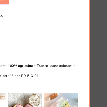
iversaire
Anti-déprime
x.
 en quelques clics.
THÈMES
ose*. 100% agriculture France, sans colorant ni
ue certifié par FR-BIO-01