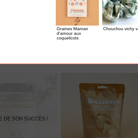
Graines Maman
Chouchou vichy v
UTER À MA BOX
AJOUTER À MA BOX
d'amour aux
coquelicots
u piment
Sachet de cookies Brewkies -
Choco noisette
3.60 €
E DE SON SUCCÈS !