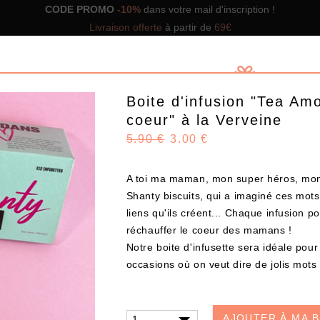
CODE PROMO
-10%
dans votre mail d'inscription !
Livraison offerte
à partir de
69€
Boite d'infusion "Tea A
coeur" à la Verveine
5.90 €
3.00 €
GNS DE BOX
NOS BOX PRÊTES À OFFRIR
SOLUTIO
A toi ma maman, mon super héros, mon 
Shanty biscuits, qui a imaginé ces mot
liens qu'ils créent... Chaque infusion p
Design
réchauffer le coeur des mamans !
Notre boite d'infusette sera idéale pou
occasions où on veut dire de jolis mot
CHOISISSEZ VOS PRODUITS
AJOUTER À MA 