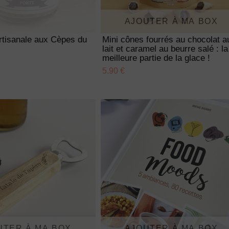
AJOUTER À MA BOX
rtisanale aux Cèpes du
Mini cônes fourrés au chocolat a
lait et caramel au beurre salé : la
meilleure partie de la glace !
5.90 €
UTER À MA BOX
AJOUTER À MA BOX