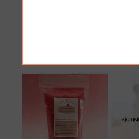
AJOUTER À MA BOX
AJO
Moutarde à l'ancienne - douce
Moutarde a
3.90 €
3.90 €
VICTIM