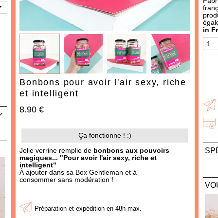
Fabr
IDÉES CADEAUX
fran
produ
OCCASIONS
égal
in F
THÈMES
487 produit
s
Bonbons pour avoir l'air sexy, riche
et intelligent
8.90 €
Ça fonctionne ! :)
Jolie verrine remplie de
bonbons
aux pouvoirs
SP
magiques... "Pour avoir l'air sexy, riche et
AJOUTER À MA BOX
AJOUTER À MA BOX
intelligent"
Poi
.
À ajouter dans sa Box Gentleman et à
Moutarde à l'ancienne -
Moutarde au piment
consommer sans modération !
VO
douce
3.90 €
3.90 €
Préparation et expédition en 48h max.