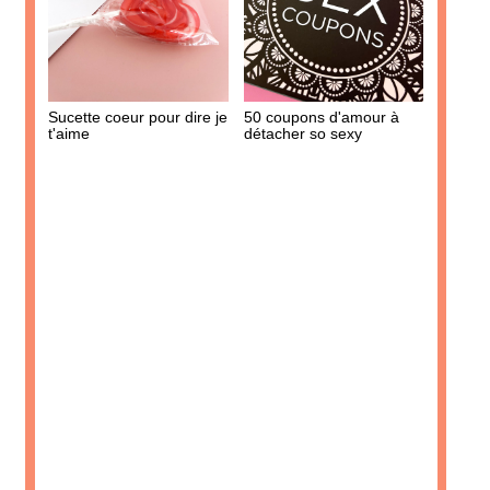
AJOUTER À MA BOX
Sucre aromatisé - Pomme
Moutarde artisanale aux
d'amour
Cèpes du Périgord
5.90 €
4.40 €
Sucette coeur pour dire je
50 coupons d'amour à
t'aime
détacher so sexy
AJOUTER À MA BOX
AJOUTER À MA BOX
Mini cônes fourrés au
Limonade bio artisanale -
chocolat au lait et caramel
Limojito
au beurre salé : la meilleure
4.90 €
partie de la glace !
5.90 €