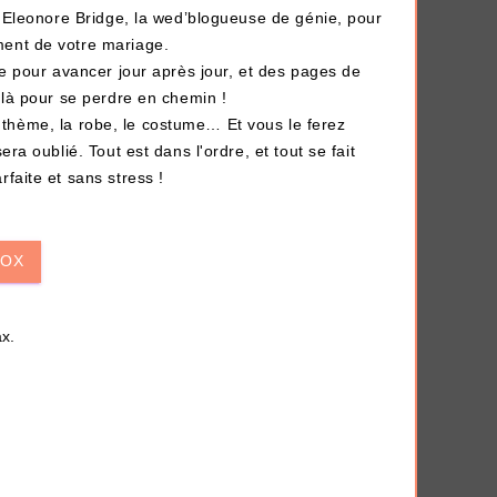
iversaire
Anti-déprime
Eleonore Bridge, la wed’blogueuse de génie, pour
ent de votre mariage.
 pour avancer jour après jour, et des pages de
 là pour se perdre en chemin !
 le thème, la robe, le costume… Et vous le ferez
ra oublié. Tout est dans l'ordre, et tout se fait
 en quelques clics.
faite et sans stress !
THÈMES
BOX
x.