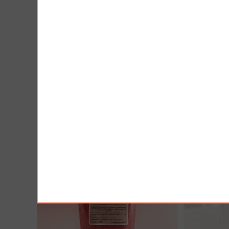
AJOUTER À MA BOX
AJO
Moutarde à l'ancienne - douce
Moutarde a
3.90 €
3.90 €
VICTIM