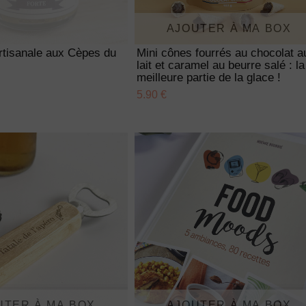
AJOUTER À MA BOX
rtisanale aux Cèpes du
Mini cônes fourrés au chocolat a
lait et caramel au beurre salé : la
meilleure partie de la glace !
5.90 €
UTER À MA BOX
AJOUTER À MA BOX