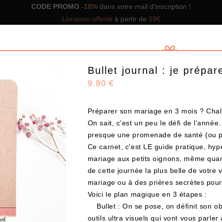
CODE PROMO
-10%
dans votre mail d'inscription !
Livraison offerte
à partir de
69€
Bullet journal : je prép
9.90 €
Préparer son mariage en 3 mois ? Chal
GNS DE BOX
NOS BOX PRÊTES À OFFRIR
SOLUTIO
On sait, c'est un peu le défi de l'année
presque une promenade de santé (ou p
Ce carnet, c'est LE guide pratique, hyp
Design
mariage aux petits oignons, même quand
de cette journée la plus belle de votre 
mariage ou à des prières secrètes pour
CHOISISSEZ VOS PRODUITS
Voici le plan magique en 3 étapes :
Bullet : On se pose, on définit son obj
outils ultra visuels qui vont vous parler