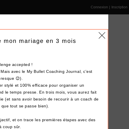
Connexion
|
Inscription
are mon mariage en 3 mois
lenge accepted !
NS ENTREPRISE
DÉPÔT-VENTE
LE BLOG
. Mais avec le My Bullet Coaching Journal, c'est
resque 😉).
er stylé et 100% efficace pour organiser un
Terminé !
 le temps presse. En trois mois, vous aurez fait
vie (et sans avoir besoin de recourir à un coach de
 que tout se passe bien).
ectif, et on trace les premières étapes avec des
 à coup sûr.