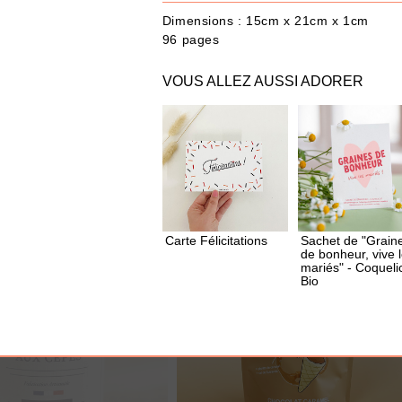
Dimensions : 15cm x 21cm x 1cm
96 pages
VOUS ALLEZ AUSSI ADORER
UTER À MA BOX
AJOUTER À MA BOX
u piment
Sachet de cookies Brewkies -
Choco noisette
3.60 €
Carte Félicitations
Sachet de "Grain
de bonheur, vive 
mariés" - Coqueli
Bio
E DE SON SUCCÈS !