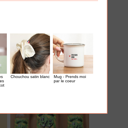
AJOUTER À MA BOX
Mousseur à lait "Parter in Cream"
21.00 €
es
Chouchou satin blanc
Mug - Prends moi
les
par le coeur
cot