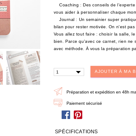
dire je t'aime
Papa / Maman
Ann
Coaching : Des conseils de l’experte 
vous aider à personnaliser chaque mom
Journal : Un semainier super pratique
Joyeux Noël
bilan pour rester motivée. On n'est pas
Vous allez tout faire : choisir la salle,
bien. Parce qu'avec ce carnet, rien ne se
eau n'a jamais été aussi simple : choisissez les produits et ajoutez-les à votre Box
avec méthode. À vous la préparation par
POUR QUI ?
IDÉES CADEAUX
OCCASIONS
AJOUTER À MA 
487 produit
s
Préparation et expédition en 48h ma
Paiement sécurisé
SPÉCIFICATIONS