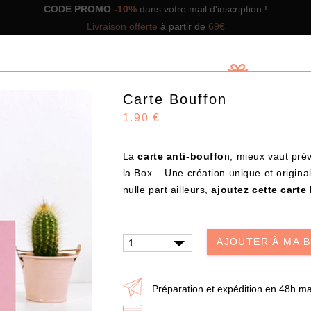
CODE PROMO
-10%
dans votre mail d'inscription !
Livraison offerte
à partir de
69€
Carte Bouffon
1.90 €
La
carte anti-bouffo
n, mieux vaut prév
GNS DE BOX
NOS BOX PRÊTES À OFFRIR
SOLUTIO
la Box... Une création unique et origin
nulle part ailleurs,
ajoutez cette carte
Design
AJOUTER À MA 
CHOISISSEZ VOS PRODUITS
Préparation et expédition en 48h ma