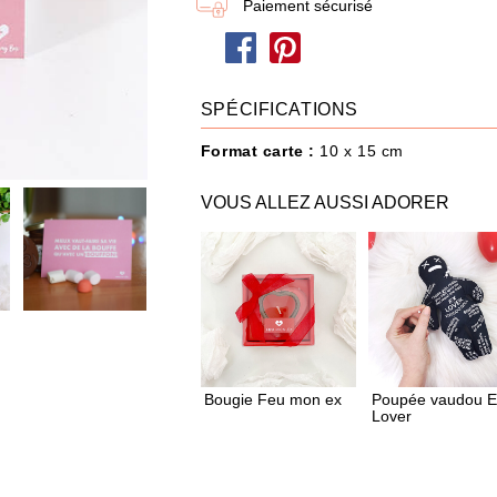
Paiement sécurisé
dire je t'aime
Papa / Maman
Ann
Joyeux Noël
SPÉCIFICATIONS
Format carte :
10 x 15 cm
eau n'a jamais été aussi simple : choisissez les produits et ajoutez-les à votre Box
VOUS ALLEZ AUSSI ADORER
POUR QUI ?
IDÉES CADEAUX
OCCASIONS
TH
82 produit
s
Bougie Feu mon ex
Poupée vaudou E
Lover