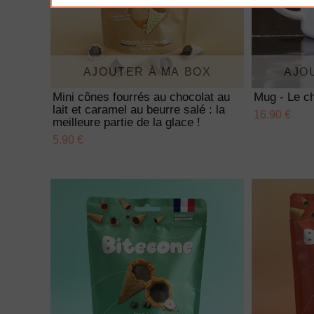
AJOUTER À MA BOX
AJO
Mini cônes fourrés au chocolat au
Mug - Le ch
lait et caramel au beurre salé : la
16.90 €
meilleure partie de la glace !
5.90 €