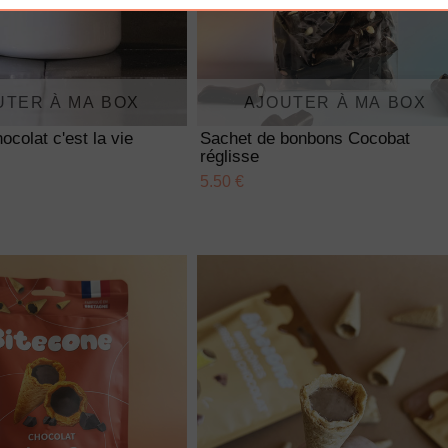
UTER À MA BOX
AJOUTER À MA BOX
ocolat c'est la vie
Sachet de bonbons Cocobat
réglisse
5.50 €