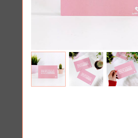
Tous nos produits
Lui 
Offrir une Box cad
PRIX