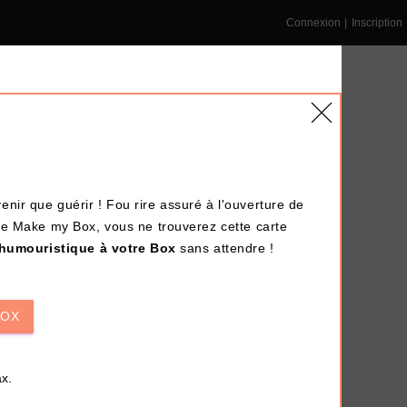
Connexion
|
Inscription
enir que guérir ! Fou rire assuré à l'ouverture de
NS ENTREPRISE
DÉPÔT-VENTE
LE BLOG
ale Make my Box, vous ne trouverez cette carte
 humouristique à votre Box
sans attendre !
Terminé !
BOX
x.