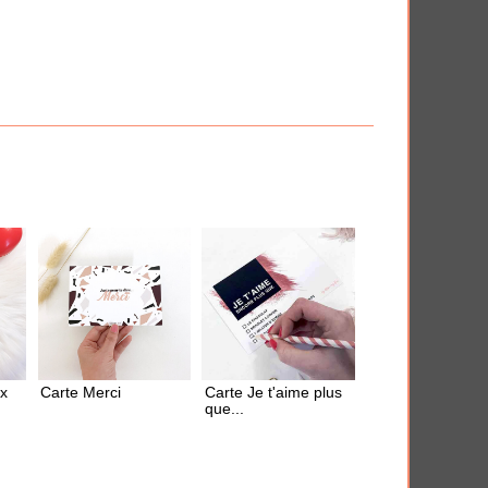
iversaire
Anti-déprime
 en quelques clics.
(1)
ÈMES
x
Carte Merci
Carte Je t'aime plus
que...