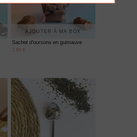
AJOUTER À MA BOX
Sachet d'oursons en guimauve
7.90 €