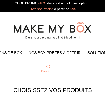
CODE PROMO
-10%
dans votre mail d'inscription !
Livraison offerte
à partir de
69€
GNS DE BOX
NOS BOX PRÊTES À OFFRIR
SOLUTIO
Design
CHOISISSEZ VOS PRODUITS