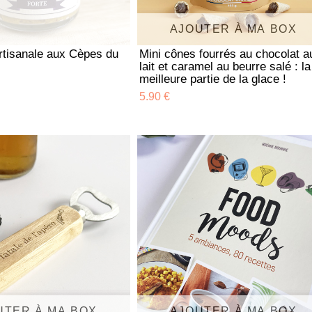
AJOUTER À MA BOX
rtisanale aux Cèpes du
Mini cônes fourrés au chocolat a
lait et caramel au beurre salé : la
meilleure partie de la glace !
5.90 €
UTER À MA BOX
AJOUTER À MA BOX