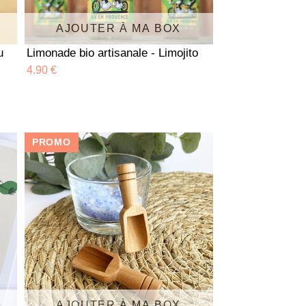
AJOUTER À MA BOX
u
Limonade bio artisanale - Limojito
4.90 €
PROMO
AJOUTER À MA BOX