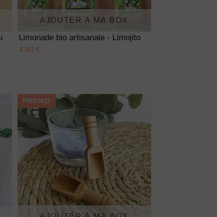
AJOUTER À MA BOX
u
Limonade bio artisanale - Limojito
4.90 €
PROMO
AJOUTER À MA BOX