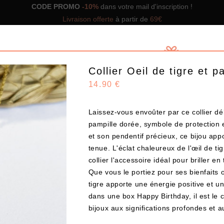
CODE PROMO
-10%
dans votre mail d'inscription !
Livraison offerte
à partir de
69€
Collier Oeil de tigre et p
14.90 €
Laissez-vous envoûter par ce collier dél
GNS DE BOX
NOS BOX PRÊTES À OFFRIR
SOLUTIO
pampille dorée, symbole de protection e
et son pendentif précieux, ce bijou ap
tenue. L'éclat chaleureux de l'œil de ti
Design
collier l'accessoire idéal pour briller en
Que vous le portiez pour ses bienfaits 
tigre apporte une énergie positive et u
CHOISISSEZ VOS PRODUITS
dans une box
Happy Birthday
, il est l
bijoux aux significations profondes et 