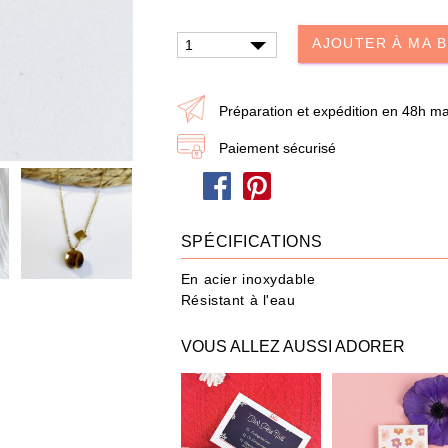
dire je t'aime
Papa / Maman
Ann
AJOUTER À MA 
Joyeux Noël
Préparation et expédition en 48h ma
Paiement sécurisé
eau n'a jamais été aussi simple : choisissez les produits et ajoutez-les à votre Box
POUR QUI ?
IDÉES CADEAUX
OCCASIONS
SPÉCIFICATIONS
487 produit
s
En acier inoxydable
Résistant à l'eau
VOUS ALLEZ AUSSI ADORER