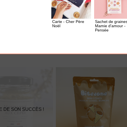
Carte - Cher Père
Sachet de graine
Noël
Mamie d'amour -
UTER À MA BOX
AJOUTER À MA BOX
Pensée
u piment
Sachet de cookies Brewkies -
Choco noisette
3.60 €
E DE SON SUCCÈS !