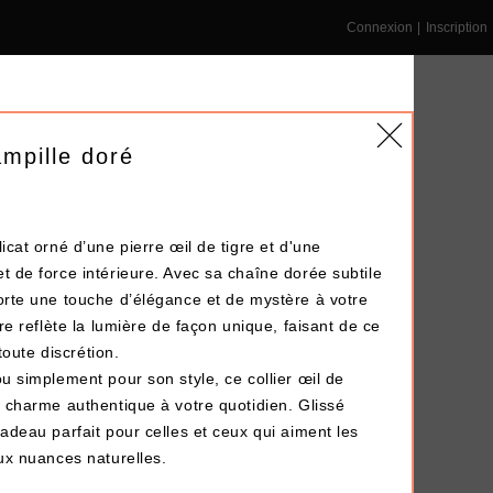
Connexion
|
Inscription
ampille doré
icat orné d’une pierre œil de tigre et d'une
NS ENTREPRISE
DÉPÔT-VENTE
LE BLOG
t de force intérieure. Avec sa chaîne dorée subtile
porte une touche d’élégance et de mystère à votre
gre reflète la lumière de façon unique, faisant de ce
Terminé !
 toute discrétion.
ou simplement pour son style, ce collier œil de
n charme authentique à votre quotidien. Glissé
e cadeau parfait pour celles et ceux qui aiment les
aux nuances naturelles.