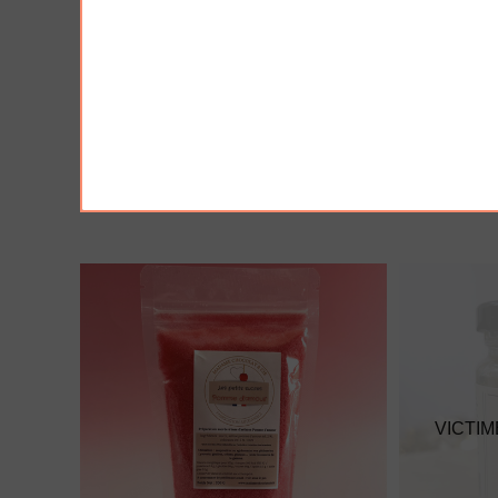
AJOUTER À MA BOX
AJO
Moutarde à l'ancienne - douce
Moutarde a
3.90 €
3.90 €
VICTIM