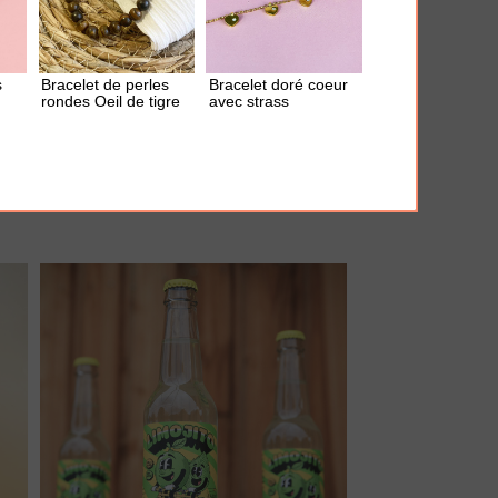
s
Bracelet de perles
Bracelet doré coeur
rondes Oeil de tigre
avec strass
AJOUTER À MA BOX
Mousseur à lait "Parter in Cream"
21.00 €