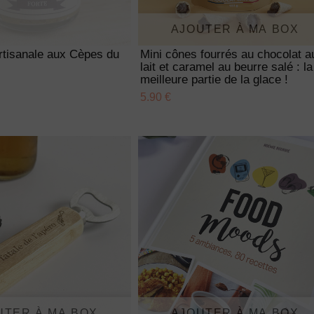
AJOUTER À MA BOX
rtisanale aux Cèpes du
Mini cônes fourrés au chocolat a
lait et caramel au beurre salé : la
meilleure partie de la glace !
5.90 €
UTER À MA BOX
AJOUTER À MA BOX