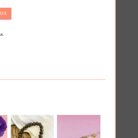
iversaire
Anti-déprime
BOX
x.
 en quelques clics.
THÈMES