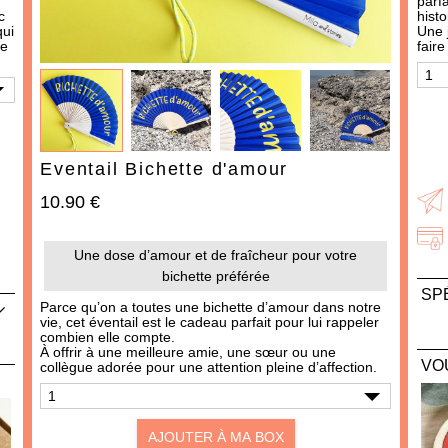
parf
IDÉES CADEAUX
c
histo
ui
Une 
OCCASIONS
de
faire
THÈMES
487 produit
s
Eventail Bichette d'amour
10.90 €
Une dose d’amour et de fraîcheur pour votre
bichette préférée
SP
Parce qu’on a toutes une bichette d’amour dans notre
vie, cet éventail est le cadeau parfait pour lui rappeler
Dime
AJOUTER À MA BOX
AJOUTER À MA BOX
combien elle compte.
41cm
À offrir à une meilleure amie, une sœur ou une
VO
collègue adorée pour une attention pleine d’affection.
Moutarde à l'ancienne -
Moutarde au piment
Vend
douce
ou à
3.90 €
3.90 €
AJOUTER À MA BOX