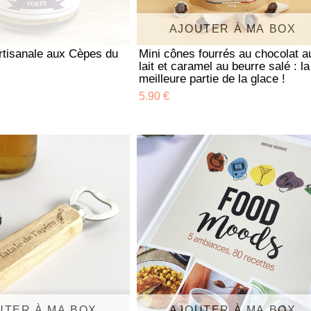
AJOUTER À MA BOX
rtisanale aux Cèpes du
Mini cônes fourrés au chocolat a
lait et caramel au beurre salé : la
meilleure partie de la glace !
5.90 €
UTER À MA BOX
AJOUTER À MA BOX