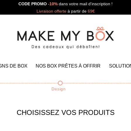
CODE PROMO
-10%
dans votre mail d'inscription !
Livraison offerte
à partir de
69€
GNS DE BOX
NOS BOX PRÊTES À OFFRIR
SOLUTIO
Design
CHOISISSEZ VOS PRODUITS