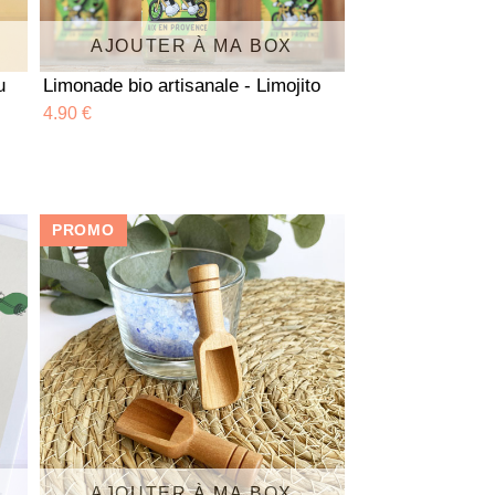
AJOUTER À MA BOX
u
Limonade bio artisanale - Limojito
4.90 €
PROMO
AJOUTER À MA BOX