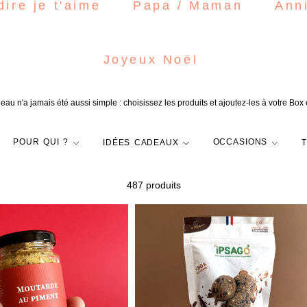
dire je t'aime
Papa / Maman
Ann
Joyeux Noël
eau n'a jamais été aussi simple : choisissez les produits et ajoutez-les à votre Box
POUR QUI ?
IDÉES CADEAUX
OCCASIONS
487 produit
s