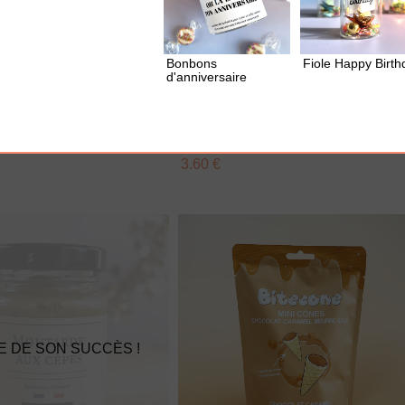
Bonbons
Fiole Happy Birth
d'anniversaire
UTER À MA BOX
AJOUTER À MA BOX
u piment
Sachet de cookies Brewkies -
Choco noisette
3.60 €
E DE SON SUCCÈS !