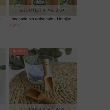
AJOUTER À MA BOX
u
Limonade bio artisanale - Limojito
4.90 €
PROMO
AJOUTER À MA BOX