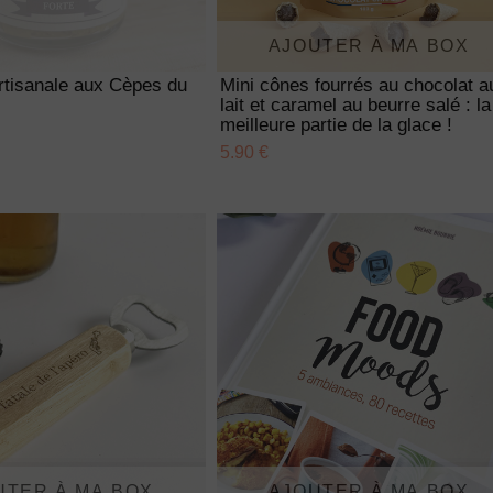
AJOUTER À MA BOX
rtisanale aux Cèpes du
Mini cônes fourrés au chocolat a
lait et caramel au beurre salé : la
meilleure partie de la glace !
5.90 €
UTER À MA BOX
AJOUTER À MA BOX