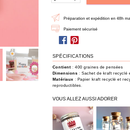
dire je t'aime
Papa / Maman
Ann
Préparation et expédition en 48h ma
Joyeux Noël
Paiement sécurisé
eau n'a jamais été aussi simple : choisissez les produits et ajoutez-les à votre Box
SPÉCIFICATIONS
POUR QUI ?
IDÉES CADEAUX
OCCASIONS
Contient
: 400 graines de pensées
Dimensions
: Sachet de kraft recyclé 
487 produit
s
Matériaux
: Papier kraft recyclé et rec
reproductibles.
VOUS ALLEZ AUSSI ADORER