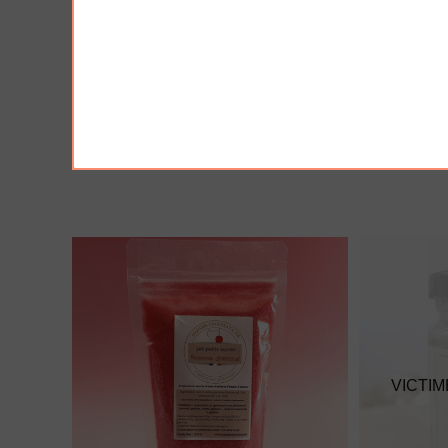
AJOUTER À MA BOX
AJO
Moutarde à l'ancienne - douce
Moutarde a
3.90 €
3.90 €
VICTIM