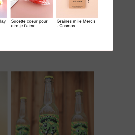
day
Sucette coeur pour
Graines mille Mercis
dire je t'aime
- Cosmos
AJOUTER À MA BOX
Mousseur à lait "Parter in Cream"
21.00 €