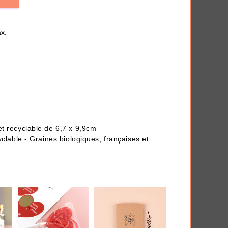
iversaire
Anti-déprime
x.
 en quelques clics.
THÈMES
et recyclable de 6,7 x 9,9cm
yclable - Graines biologiques, françaises et