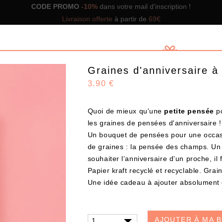
CODE PROMO
-10%
dans votre mail d'inscription !
Livraison offerte
à partir de
69€
Graines d'anniversaire à
3.90 €
Quoi de mieux qu'une
petite pensée
p
GNS DE BOX
NOS BOX PRÊTES À OFFRIR
SOLUTIO
les graines de pensées d'anniversaire !
Un bouquet de pensées pour une occasio
de graines : la pensée des champs. Un
Design
souhaiter l’anniversaire d’un proche, il f
Papier kraft recyclé et recyclable. Grai
Une idée cadeau à ajouter absolument
CHOISISSEZ VOS PRODUITS
AJOUTER À MA 