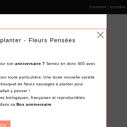
Connexion
|
Inscription
 planter - Fleurs Pensées
our son
anniversaire
?
Semez en donc 400 avec
NS ENTREPRISE
DÉPÔT-VENTE
LE BLOG
n toute particulière. Une toute nouvelle variété
 bouquet de fleurs sauvages à planter pour
Terminé !
allait y penser !
nes biologiques, françaises et reproductibles.
 dans sa
Box anniversaire
.
BOX