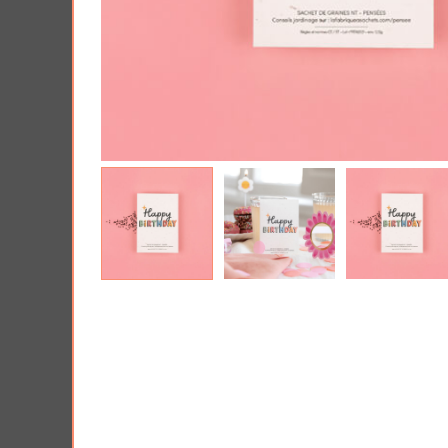
Tous nos produits
Lui 
Offrir une Box cad
PRIX