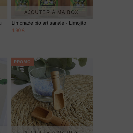
AJOUTER À MA BOX
u
Limonade bio artisanale - Limojito
4.90 €
PROMO
AJOUTER À MA BOX