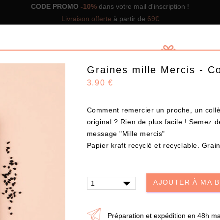
CODE PROMO
-10%
dans votre mail d'inscription !
Livraison offerte
à partir de
69€
Graines mille Mercis - 
3.90 €
Comment remercier un proche, un coll
GNS DE BOX
NOS BOX PRÊTES À OFFRIR
SOLUTIO
original ? Rien de plus facile ! Semez d
message "Mille mercis"
Papier kraft recyclé et recyclable. Grai
Design
AJOUTER À MA 
CHOISISSEZ VOS PRODUITS
Préparation et expédition en 48h ma