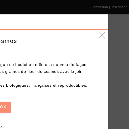
Connexion
|
Inscription
Cosmos
ègue de boulot ou même la nounou de façon
NS ENTREPRISE
DÉPÔT-VENTE
LE BLOG
es graines de fleur de cosmos avec le joli
nes biologiques, françaises et reproductibles.
Terminé !
BOX
x.