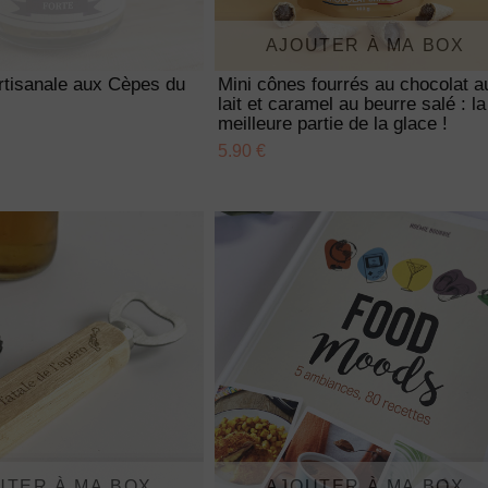
AJOUTER À MA BOX
rtisanale aux Cèpes du
Mini cônes fourrés au chocolat a
lait et caramel au beurre salé : la
meilleure partie de la glace !
5.90 €
UTER À MA BOX
AJOUTER À MA BOX