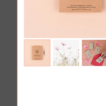
Tous nos produits
Lui 
Offrir une Box cad
PRIX