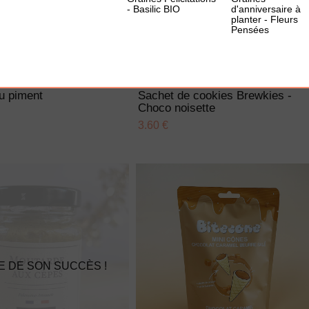
- Basilic BIO
d'anniversaire à
planter - Fleurs
Pensées
UTER À MA BOX
AJOUTER À MA BOX
u piment
Sachet de cookies Brewkies -
Choco noisette
3.60 €
E DE SON SUCCÈS !