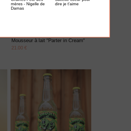
mères - Nigelle de
dire je t'aime
Damas
AJOUTER À MA BOX
Mousseur à lait "Parter in Cream"
21.00 €