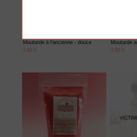
AJOUTER À MA BOX
AJO
Moutarde à l'ancienne - douce
Moutarde a
3.90 €
3.90 €
VICTIM