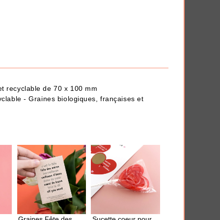
iversaire
Anti-déprime
 en quelques clics.
 et recyclable de 70 x 100 mm
yclable - Graines biologiques, françaises et
THÈMES
Graines Fête des
Sucette coeur pour