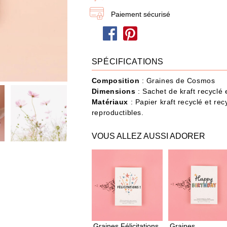
dire je t'aime
Papa / Maman
Ann
Paiement sécurisé
Joyeux Noël
SPÉCIFICATIONS
eau n'a jamais été aussi simple : choisissez les produits et ajoutez-les à votre Box
Composition
: Graines de Cosmos
Dimensions
: Sachet de kraft recyclé
Matériaux
: Papier kraft recyclé et rec
POUR QUI ?
IDÉES CADEAUX
OCCASIONS
reproductibles.
VOUS ALLEZ AUSSI ADORER
487 produit
s
Graines Félicitations
Graines