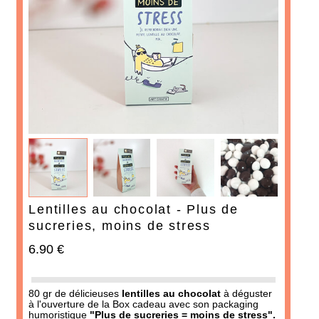
AJOUTER À MA BOX
AJOUTER À MA BOX
Tablette de chocolat noir
Décapsuleur - Arme fatale
Papa d'amour
de l'apéro
7.90 €
8.00 €
Lentilles au chocolat - Plus de
PROMO
sucreries, moins de stress
6.90 €
80 gr de délicieuses
lentilles au chocolat
à déguster
à l'ouverture de la Box cadeau avec son packaging
humoristique
"Plus de sucreries = moins de stress".