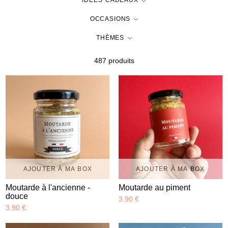
IDÉES CADEAUX
OCCASIONS
THÈMES
487 produit
s
AJOUTER À MA BOX
AJOUTER À MA BOX
Moutarde à l'ancienne -
Moutarde au piment
douce
3.90 €
3.90 €