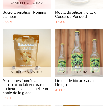
AJOUTER À MA BOX
Sucre aromatisé - Pomme
Moutarde artisanale aux
d'amour
Cèpes du Périgord
5.90 €
4.40 €
AJOUTER À MA BOX
AJOUTER À MA BOX
Mini cônes fourrés au
Limonade bio artisanale -
chocolat au lait et caramel
Limojito
au beurre salé : la meilleure
4.90 €
partie de la glace !
5.90 €