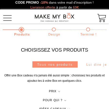
CODE PROMO
-10%
dans votre mail d'inscription !
Livraison offerte
à partir de
69€
Produits
Design
Terminé !
CHOISISSEZ VOS PRODUITS
Tous nos produits
Lui dire je
Offrir une Box cadeau n'a jamais été aussi simple : choisissez les produits et
ajoutez-les à votre Box en quelques clics.
PRIX
POUR QUI ?