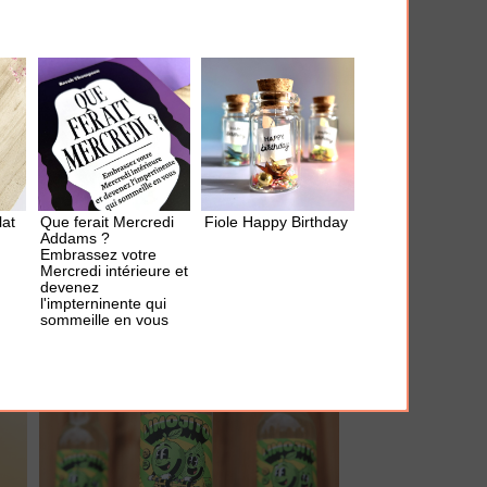
AJOUTER À MA BOX
Mousseur à lait "Parter in Cream"
21.00 €
lat
Que ferait Mercredi
Fiole Happy Birthday
Addams ?
Embrassez votre
Mercredi intérieure et
devenez
l'impterninente qui
sommeille en vous