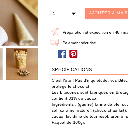
dire je t'aime
Papa / Maman
Ann
AJOUTER À MA 
Joyeux Noël
Préparation et expédition en 48h ma
Paiement sécurisé
eau n'a jamais été aussi simple : choisissez les produits et ajoutez-les à votre Box
POUR QUI ?
IDÉES CADEAUX
OCCASIONS
SPÉCIFICATIONS
487 produit
s
C'est l'été ! Pas d'inquiétude, vos Bi
protège le chocolat
Les bitecones sont fabriqués en Bretag
contient 31% de cacao.
Ingrédients : (gaufre) farine de blé, su
sel, caramel naturel, (chocolat au lait)
cacao, lécithine de tournesol, arôme na
Paquet de 100gr.