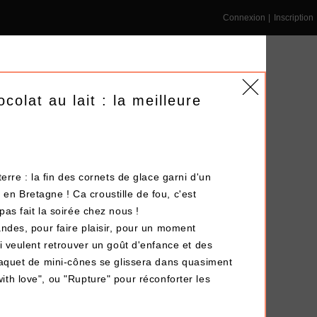
Connexion
|
Inscription
colat au lait : la meilleure
NS ENTREPRISE
DÉPÔT-VENTE
LE BLOG
erre : la fin des cornets de glace garni d'un
t en Bretagne ! Ca croustille de fou, c'est
as fait la soirée chez nous !
Terminé !
ndes, pour faire plaisir, pour un moment
i veulent retrouver un goût d'enfance et des
paquet de mini-cônes se glissera dans quasiment
ith love
", ou "
Rupture
" pour réconforter les