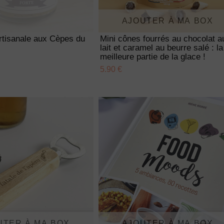
AJOUTER À MA BOX
rtisanale aux Cèpes du
Mini cônes fourrés au chocolat a
lait et caramel au beurre salé : la
meilleure partie de la glace !
5.90 €
UTER À MA BOX
AJOUTER À MA BOX