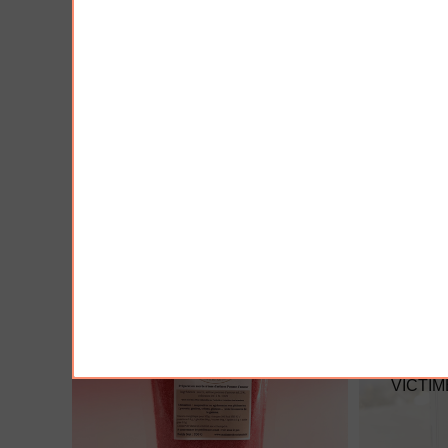
AJOUTER À MA BOX
AJO
Moutarde à l'ancienne - douce
Moutarde a
3.90 €
3.90 €
VICTIM