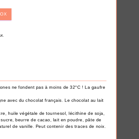
iversaire
Anti-déprime
BOX
x.
 en quelques clics.
THÈMES
tecones ne fondent pas à moins de 32°C ! La gaufre
ne avec du chocolat français. Le chocolat au lait
cre, huile végétale de tournesol, lécithine de soja,
, sucre, beurre de cacao, lait en poudre, pâte de
turel de vanille. Peut contenir des traces de noix.