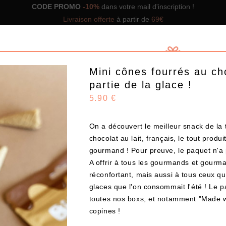
CODE PROMO
-10%
dans votre mail d'inscription !
Livraison offerte
à partir de
69€
Mini cônes fourrés au cho
partie de la glace !
5.90 €
GNS DE BOX
NOS BOX PRÊTES À OFFRIR
SOLUTIO
On a découvert le meilleur snack de la t
chocolat au lait, français, le tout produi
gourmand ! Pour preuve, le paquet n'a p
Design
A offrir à tous les gourmands et gourma
réconfortant, mais aussi à tous ceux qu
glaces que l'on consommait l'été ! Le 
CHOISISSEZ VOS PRODUITS
toutes nos boxs, et notamment "
Made w
copines !