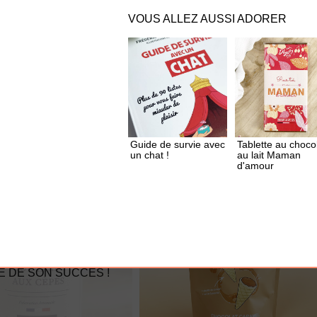
VOUS ALLEZ AUSSI ADORER
UTER À MA BOX
AJOUTER À MA BOX
u piment
Sachet de cookies Brewkies -
Choco noisette
3.60 €
Guide de survie avec
Tablette au choco
un chat !
au lait Maman
d'amour
E DE SON SUCCÈS !