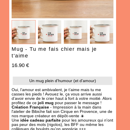
IDÉES CADEAUX
OCCASIONS
THÈMES
487 produit
s
Mug - Tu me fais chier mais je
t'aime
16.90 €
Un mug plein d'humour (et d'amour)
Oui, l’amour est ambivalent, je t’aime mais tu me
casses les pieds ! Avouez le, ça vous arrive aussi
AJOUTER À MA BOX
AJOUTER À MA BOX
d’avoir envie de le crier haut à fort à votre moitié. Alors
profitez de ce
joli mug
pour passer le message !
Moutarde à l'ancienne -
Moutarde au piment
Création Française
- Impression à la main dans
l'atelier de
Bibiche fait son Cirque
en Provence, une de
douce
3.90 €
nos marque créateur en dépôt-vente ☀️
3.90 €
Une
idée cadeau parfaite
pour les amoureux qui n'ont
pas peur des mots (rigolos), les BFF ou même les
collègues de boulots qu'on apprécie +++