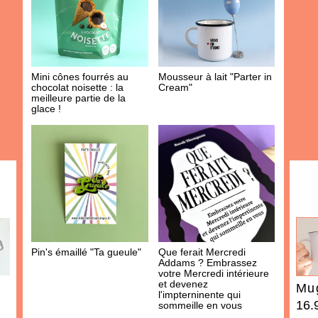
AJOUTER À MA BOX
Sucre aromatisé - Pomme
Moutarde artisanale aux
d'amour
Cèpes du Périgord
5.90 €
4.40 €
Mini cônes fourrés au
Mousseur à lait "Parter in
chocolat noisette : la
Cream"
meilleure partie de la
glace !
AJOUTER À MA BOX
AJOUTER À MA BOX
Mini cônes fourrés au
Limonade bio artisanale -
Pin's émaillé "Ta gueule"
Que ferait Mercredi
chocolat au lait et caramel
Limojito
Addams ? Embrassez
au beurre salé : la meilleure
4.90 €
votre Mercredi intérieure
partie de la glace !
et devenez
Mug
l'impterninente qui
5.90 €
16.
sommeille en vous