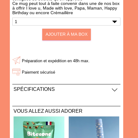
Ce mug peut tout à faite convenir dans une de nos box
à offrir
I love u
,
Made with love
,
Papa
,
Maman
,
Happy
Birthday
ou encore
Crémaillère
AJOUTER À MA BOX
AJOUTER À MA BOX
AJOUTER À MA BOX
Préparation et expédition en 48h max.
Sachet de cookies Brewkies
Mousseur à lait "Parter in
- Choco noisette
Cream"
Paiement sécurisé
3.60 €
21.00 €
SPÉCIFICATIONS
Contenance :
300ml
Dimensions :
diamètre 85 mm / hauteur 85 mm
VOUS ALLEZ AUSSI ADORER
Passe au lave-vaisselle et au micro-ondes
VICTIME DE SON SUCCÈS !