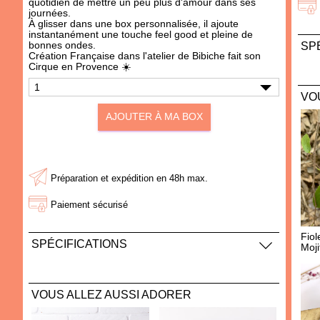
quotidien de mettre un peu plus d'amour dans ses
journées.
À glisser dans une box personnalisée, il ajoute
instantanément une touche feel good et pleine de
bonnes ondes.
SP
Création Française dans l'atelier de Bibiche fait son
Cirque en Provence ☀️
159
Dim
VO
AJOUTER À MA BOX
AJOUTER À MA BOX
AJOUTER À MA BOX
Sachet de cookies Brewkies
Mousseur à lait "Parter in
- Choco noisette
Cream"
3.60 €
21.00 €
Préparation et expédition en 48h max.
Paiement sécurisé
Fiol
SPÉCIFICATIONS
Moji
2,5cm x 2,5cm
VICTIME DE SON SUCCÈS !
Nettoyer avec un chiffon doux
VOUS ALLEZ AUSSI ADORER
Carte de maintien cartonnée, format carte de visite