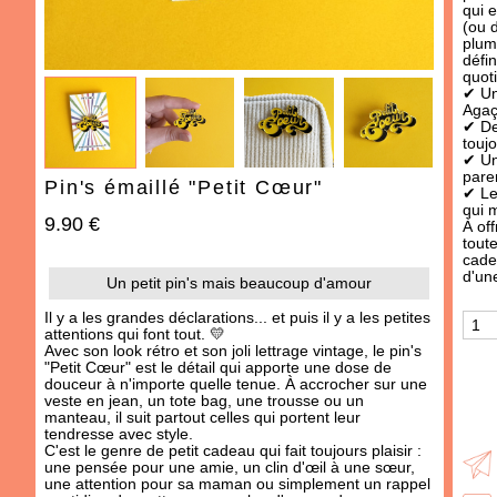
IDÉES CADEAUX
qui e
(ou 
OCCASIONS
plum
défi
quoti
THÈMES
✔ Un
Agaç
✔ De
487 produit
s
toujo
✔ Un 
pare
Pin's émaillé "Petit Cœur"
✔ Le
qui 
9.90 €
À off
toute
cad
d'un
Un petit pin's mais beaucoup d'amour
Il y a les grandes déclarations... et puis il y a les petites
attentions qui font tout. 💛
Avec son look rétro et son joli lettrage vintage, le pin's
"Petit Cœur" est le détail qui apporte une dose de
AJOUTER À MA BOX
AJOUTER À MA BOX
douceur à n'importe quelle tenue. À accrocher sur une
veste en jean, un tote bag, une trousse ou un
Moutarde à l'ancienne -
Moutarde au piment
manteau, il suit partout celles qui portent leur
douce
tendresse avec style.
3.90 €
C'est le genre de petit cadeau qui fait toujours plaisir :
3.90 €
une pensée pour une amie, un clin d'œil à une sœur,
une attention pour sa maman ou simplement un rappel