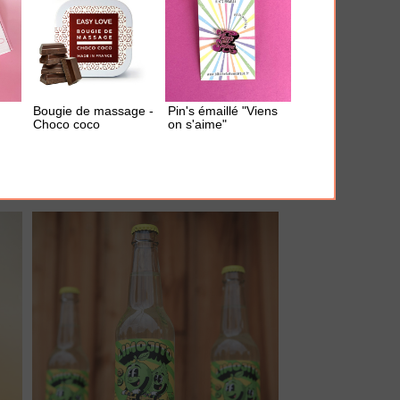
AJOUTER À MA BOX
Bougie de massage -
Pin's émaillé "Viens
Mousseur à lait "Parter in Cream"
Choco coco
on s'aime"
21.00 €