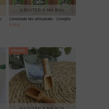
AJOUTER À MA BOX
u
Limonade bio artisanale - Limojito
4.90 €
PROMO
AJOUTER À MA BOX