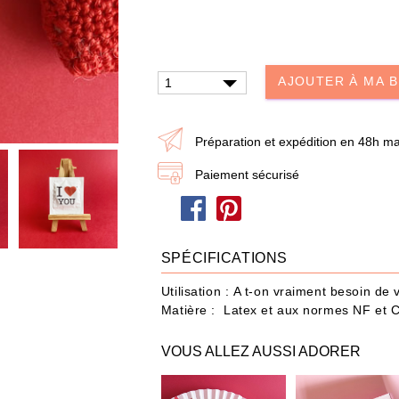
dire je t'aime
Papa / Maman
Ann
Joyeux Noël
AJOUTER À MA 
eau n'a jamais été aussi simple : choisissez les produits et ajoutez-les à votre Box
Préparation et expédition en 48h ma
Paiement sécurisé
POUR QUI ?
IDÉES CADEAUX
OCCASIONS
487 produit
s
SPÉCIFICATIONS
Utilisation : A t-on vraiment besoin de
Matière : Latex et aux normes NF et 
VOUS ALLEZ AUSSI ADORER