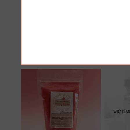
AJOUTER À MA BOX
AJO
Moutarde à l'ancienne - douce
Moutarde a
3.90 €
3.90 €
VICTIM