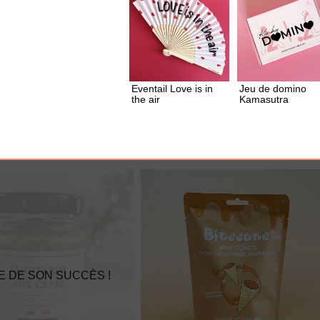
UTER À MA BOX
AJOUTER À MA BOX
Eventail Love is in
Jeu de domino
u piment
Sachet de cookies Brewkies -
the air
Kamasutra
Choco noisette
3.60 €
E DE SON SUCCÈS !