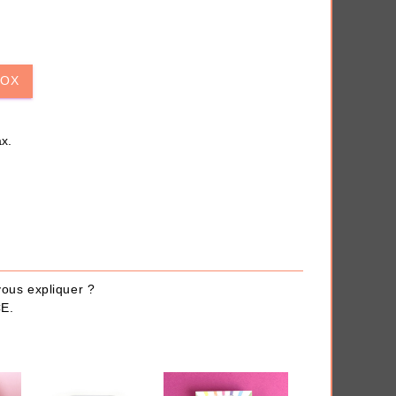
iversaire
Anti-déprime
BOX
 en quelques clics.
x.
THÈMES
 vous expliquer ?
CE.