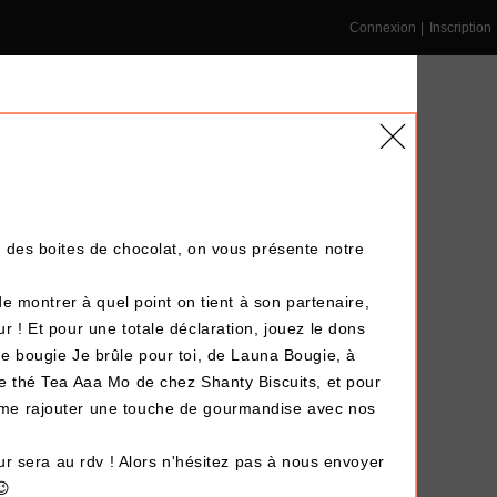
Connexion
|
Inscription
 des boites de chocolat, on vous présente notre
NS ENTREPRISE
DÉPÔT-VENTE
LE BLOG
de montrer à quel point on tient à son partenaire,
 ! Et pour une totale déclaration, jouez le dons
Terminé !
re bougie
Je brûle pour toi
, de
Launa Bougie
, à
de thé
Tea Aaa Mo
de chez
Shanty Biscuits
, et pour
me rajouter une touche de gourmandise avec nos
our sera au rdv ! Alors n'hésitez pas à nous envoyer
😉