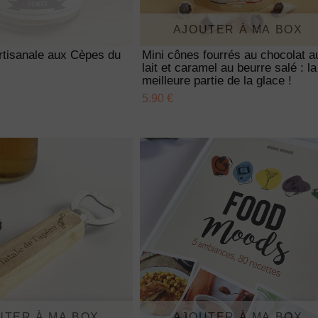
AJOUTER À MA BOX
rtisanale aux Cèpes du
Mini cônes fourrés au chocolat a
lait et caramel au beurre salé : la
meilleure partie de la glace !
5.90 €
UTER À MA BOX
AJOUTER À MA BOX