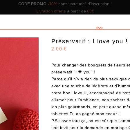
CODE PROMO
-10%
dans votre mail d'inscription !
Livraison offerte
à partir de
69€
Préservatif : I love you !
2.00 €
Pour changer des bouquets de fleurs et
GNS DE BOX
NOS BOX PRÊTES À OFFRIR
SOLUTIO
préservatif "I 💗 you" !
Parce qu'il n'y a rien de plus sexy que 
avec une touche de légèreté et d'humour
Design
notre box
I love U
, accompagné de not
allumer pour l'ambiance, nos sachets 
les plus gourmands, on peut quand mê
CHOISISSEZ VOS PRODUITS
tablettes
Tu as gagné mon coeur
!
P.S : avec tout ça, on est sûr que l'am
une invit pour la demande en mariage 