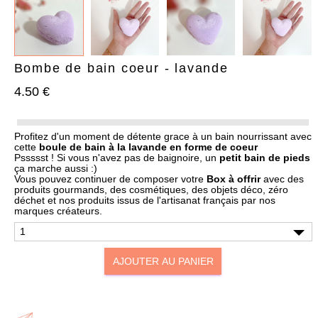
Bombe de bain coeur - lavande
4.50 €
AJOUTER À MA BOX
AJOUTER À MA BOX
Bracelet de Noël doré en
Chaussettes de Noël – Pain
Profitez d'un moment de détente grace à un bain nourrissant avec
cette
boule de bain à la lavande en forme de coeur
acier inoxydable et
d’épices & Sucre d’orge
Pssssst ! Si vous n'avez pas de baignoire, un
petit bain de pieds
pampilles festives
7.90 €
9.90 €
ça marche aussi :)
9.90 €
12.90 €
Plus que 6 en stock !
Vous pouvez continuer de composer votre
Box à offrir
avec des
Plus que 3 en stock !
produits gourmands
, des
cosmétiques
, des
objets déco
,
zéro
déchet
et nos produits issus de l'
artisanat français
par nos
marques créateurs
.
AJOUTER AU PANIER