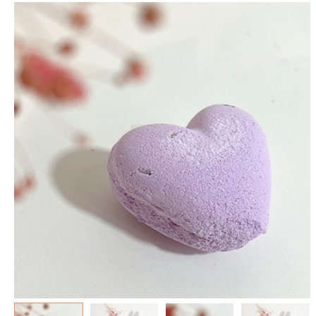
spéculoos - Tout ce que je
de Poudlard : Livre & Puzzle
veux pour Noël...
500 pièces
5.90 €
11.90 €
7.90 €
19.90 €
Plus que 3 en stock !
Plus que 7 en stock !
AJOUTER À MA BOX
AJOUTER À MA BOX
Mon kit Secret Santa : le
Chaussettes fourrée Merry
bonne et 100 jeux pour un
Christmas
Noël surprise qui décoiffe !
9.90 €
11.90 €
9.90 €
12.90 €
Plus que 7 en stock !
Plus que 7 en stock !