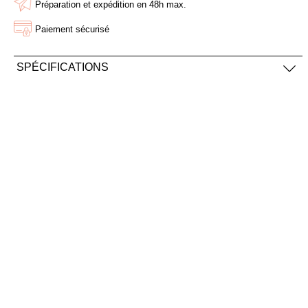
Préparation et expédition en 48h max.
AJOUTER À MA BOX
AJOUTER À MA BOX
Paiement sécurisé
Bonnet long de Noël rouge
Mini stylo 4 couleurs de
et blanc
Noël
SPÉCIFICATIONS
9.90 €
1.50 €
15.90 €
2.50 €
Poids :
70g
Ingredients :
Sodium Bicarbonate, Citric Acid, Aqua, Lavandula
Vera Flower, Lavandula Angustifolia Oil, CI 42090, CI 18050,
Linalool, Limonene
AJOUTER À MA BOX
AJOUTER À MA BOX
Sachet de graines Joyeux
Sucette ronde "Renne de
Noël - coquelicot
Noël" en chocolat au lait et
smarties
2.90 €
3.90 €
2.90 €
5.90 €