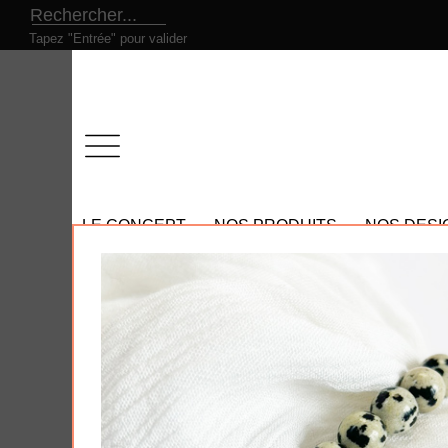
Tapez "Entrée" pour valider
LE CONCEPT
NOS PRODUITS
NOS DESI
Tous nos produits
- Nos promotions