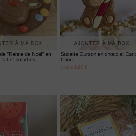
UTER À MA BOX
AJOUTER À MA BOX
nde "Renne de Noël" en
Sucette Ourson en chocolat Can
 lait et smarties
Cane
€
1.90 €
2.90 €