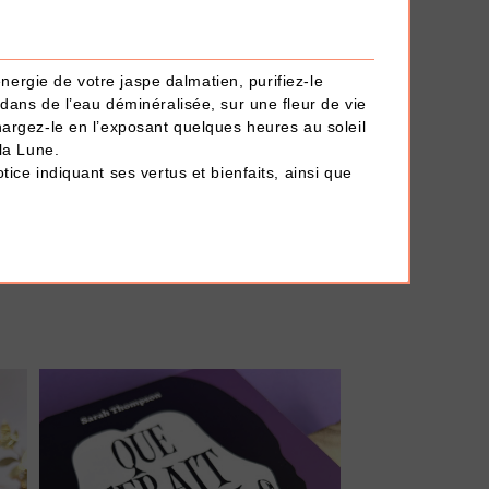
’énergie de votre jaspe dalmatien, purifiez-le
dans de l’eau déminéralisée, sur une fleur de vie
argez-le en l’exposant quelques heures au soleil
la Lune.
ice indiquant ses vertus et bienfaits, ainsi que
AJOUTER À MA BOX
nc
Mini stylo 4 couleurs de Noël
1.50 €
2.50 €