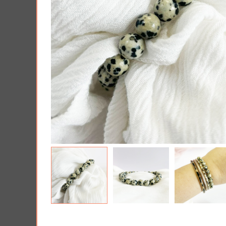
AJOUTER À MA BOX
AJO
Tablette de chocolat noit spéculoos
Harry Pott
- Tout ce que je veux pour Noël...
Poudlard : 
pièces
5.90 €
7.90 €
11.9
Plus que 3 en stock !
19.90 €
Plus que 7 en 