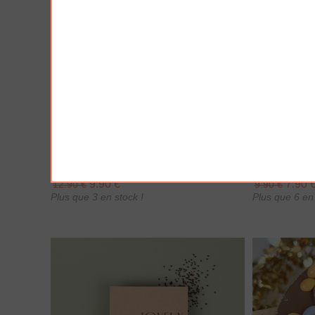
AJOUTER À MA BOX
AJO
Bracelet de Noël doré en acier
Chaussette
inoxydable et pampilles festives
d’épices & 
9.90 €
7.90 
12.90 €
9.90 €
Plus que 3 en stock !
Plus que 6 en 