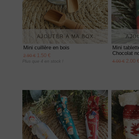
AJOUTER À MA BOX
AJO
Mini cuillère en bois
Mini tablet
Chocolat no
1.50 €
2.90 €
2.00 
Plus que 4 en stock !
4.00 €