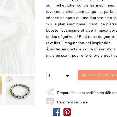
sommeil et lutter contre les insomnies. 
favorise la circulation sanguine, parfai
séance de sport ou une journée bien re
Sur le plan émotionnel, c’est une pierre 
booste l’optimisme et aide à mieux gére
ondes négatives ! Et si tu es du genre c
réveiller l’imagination et l’inspiration.
À porter au quotidien ou à glisser dans
UTER À MA BOX
AJOUTER À MA BOX
mais puissant pour une énergie positive
er – Les Mystères de
Mon kit Secret Santa : le bonne e
Livre & Puzzle 500
100 jeux pour un Noël surprise q
décoiffe !
AJOUTER AU PA
0 €
9.90 €
12.90 €
stock !
Plus que 7 en stock !
Préparation et expédition en 48h ma
Paiement sécurisé