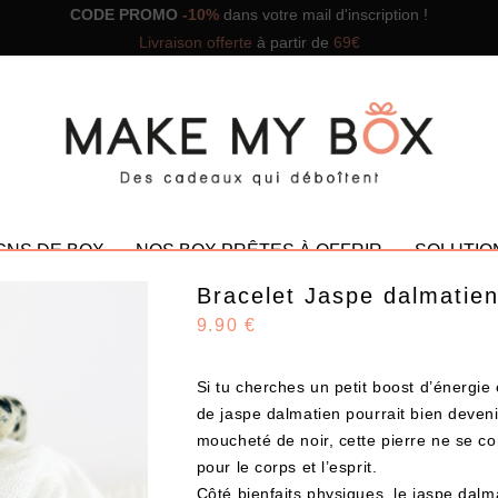
CODE PROMO
-10%
dans votre mail d'inscription !
Livraison offerte
à partir de
69€
GNS DE BOX
NOS BOX PRÊTES À OFFRIR
SOLUTIO
Bracelet Jaspe dalmatie
9.90 €
Si tu cherches un petit boost d’énergie 
NOS PROMOTIONS
de jaspe dalmatien pourrait bien deveni
moucheté de noir, cette pierre ne se con
pour le corps et l’esprit.
Côté bienfaits physiques, le jaspe dalm