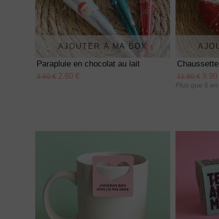
AJOUTER À MA BOX
AJO
Parapluie en chocolat au lait
Chaussette
2.60 €
9.90
3.60 €
11.90 €
Plus que 5 en 