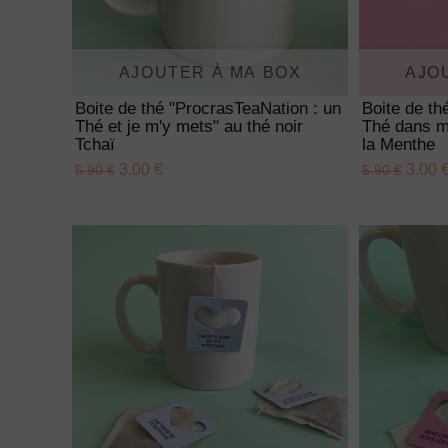
AJOUTER À MA BOX
AJO
Boite de thé "ProcrasTeaNation : un
Boite de t
Thé et je m'y mets" au thé noir
Thé dans mo
Tchaï
la Menthe
3.00 €
3.00 
5.90 €
5.90 €