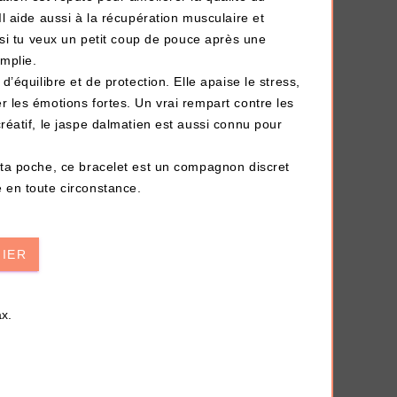
Il aide aussi à la récupération musculaire et
t si tu veux un petit coup de pouce après une
mplie.
d’équilibre et de protection. Elle apaise le stress,
r les émotions fortes. Un vrai rempart contre les
réatif, le jaspe dalmatien est aussi connu pour
 ta poche, ce bracelet est un compagnon discret
AJOUTER À MA BOX
 en toute circonstance.
t
Chaussettes fourrée Merry
ui
Christmas
9.90 €
11.90 €
NIER
Plus que 7 en stock !
x.