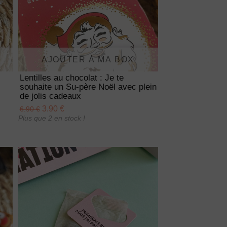
AJOUTER À MA BOX
Lentilles au chocolat : Je te
souhaite un Su-père Noël avec plein
de jolis cadeaux
3.90 €
6.90 €
Plus que 2 en stock !