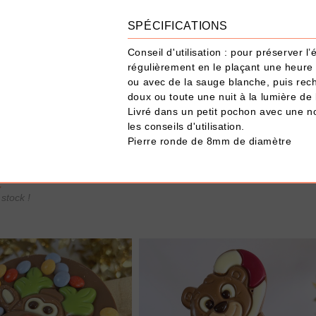
SPÉCIFICATIONS
Conseil d'utilisation : pour préserver l
régulièrement en le plaçant une heure 
ou avec de la sauge blanche, puis rech
doux ou toute une nuit à la lumière de 
Livré dans un petit pochon avec une not
les conseils d'utilisation.
UTER À MA BOX
AJOUTER À MA BOX
Pierre ronde de 8mm de diamètre
s de Noël – Pain
Bonnet long de Noël rouge et bla
Sucre d’orge
9.90 €
15.90 €
€
stock !