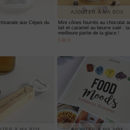
AJOUTER À MA BOX
rtisanale aux Cèpes du
Mini cônes fourrés au chocolat a
lait et caramel au beurre salé : la
meilleure partie de la glace !
5.90 €
UTER À MA BOX
AJOUTER À MA BOX