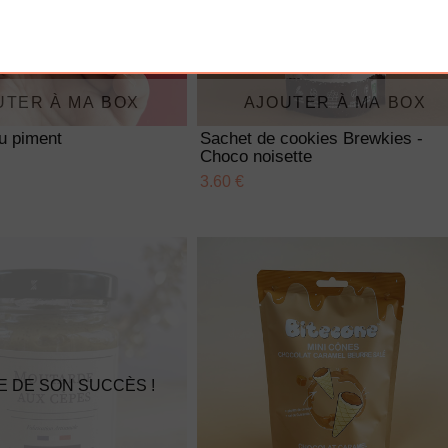
UTER À MA BOX
AJOUTER À MA BOX
u piment
Sachet de cookies Brewkies -
Choco noisette
3.60 €
E DE SON SUCCÈS !