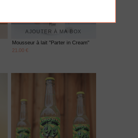
AJOUTER À MA BOX
Mousseur à lait "Parter in Cream"
21.00 €