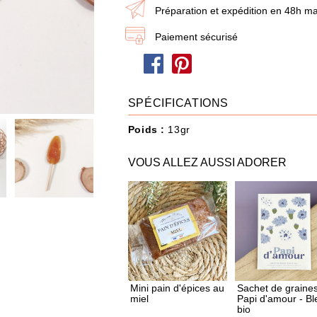
dire je t'aime
Papa / Maman
Ann
Préparation et expédition en 48h ma
Paiement sécurisé
Joyeux Noël
SPÉCIFICATIONS
eau n'a jamais été aussi simple : choisissez les produits et ajoutez-les à votre Box
Poids :
13gr
POUR QUI ?
IDÉES CADEAUX
OCCASIONS
VOUS ALLEZ AUSSI ADORER
487 produit
s
Mini pain d'épices au
Sachet de graine
miel
Papi d'amour - Bl
bio