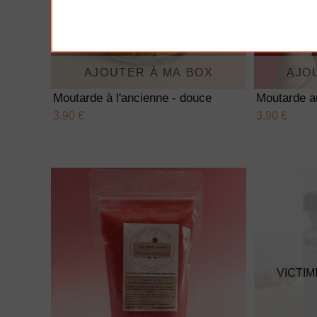
AJOUTER À MA BOX
AJO
Moutarde à l'ancienne - douce
Moutarde a
3.90 €
3.90 €
VICTIM