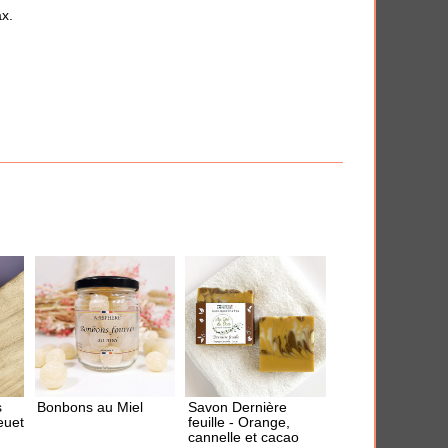
iversaire
Anti-déprime
x.
 en quelques clics.
THÈMES
s
Bonbons au Miel
Savon Dernière
euet
feuille - Orange,
cannelle et cacao