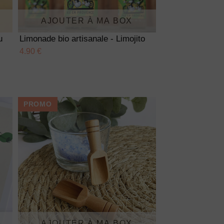
AJOUTER À MA BOX
u
Limonade bio artisanale - Limojito
4.90 €
PROMO
AJOUTER À MA BOX