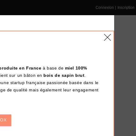
Connexion
|
Inscription
 produite en France
à base de
miel 100%
NS ENTREPRISE
DÉPÔT-VENTE
LE BLOG
tient sur un bâton en
bois de sapin brut
.
jeune startup française passionée basée dans le
gage de qualité mais également leur engagement
Terminé !
BOX