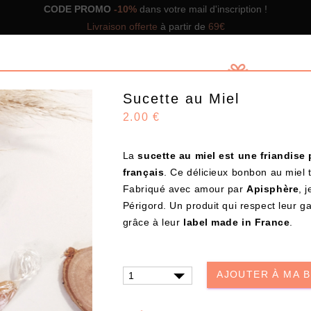
CODE PROMO
-10%
dans votre mail d'inscription !
Livraison offerte
à partir de
69€
Sucette au Miel
2.00 €
La
sucette au miel
est une friandise
GNS DE BOX
NOS BOX PRÊTES À OFFRIR
SOLUTIO
français
. Ce délicieux bonbon au miel 
Fabriqué avec amour par
Apisphère
, 
Périgord. Un produit qui respect leur 
Design
grâce à leur
label made in France
.
CHOISISSEZ VOS PRODUITS
AJOUTER À MA 