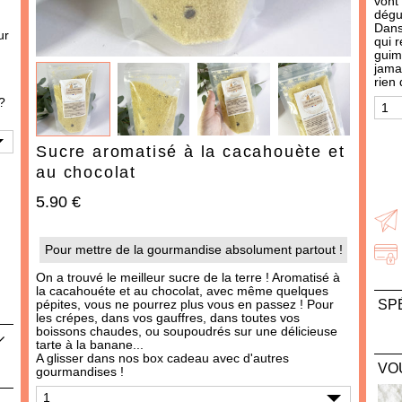
vont 
IDÉES CADEAUX
dégus
Dans
OCCASIONS
ur
qui 
guima
THÈMES
jama
rien 
?
487 produit
s
Sucre aromatisé à la cacahouète et
au chocolat
5.90 €
Pour mettre de la gourmandise absolument partout !
On a trouvé le meilleur sucre de la terre ! Aromatisé à
la cacahouéte et au chocolat, avec même quelques
AJOUTER À MA BOX
AJOUTER À MA BOX
pépites, vous ne pourrez plus vous en passez ! Pour
SP
les crépes, dans vos gauffres, dans toutes vos
Moutarde à l'ancienne -
Moutarde au piment
boissons chaudes, ou soupoudrés sur une délicieuse
Poid
tarte à la banane...
douce
3.90 €
Ingr
A glisser dans nos
box cadeau
avec d'autres
3.90 €
VO
gourmandises
!
lait
fran