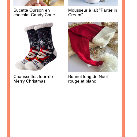
AJOUTER À MA BOX
Sucette Ourson en
Mousseur à lait "Parter in
chocolat Candy Cane
Cream"
Sucre aromatisé - Pomme
Moutarde artisanale aux
d'amour
Cèpes du Périgord
5.90 €
4.40 €
Chaussettes fourrée
Bonnet long de Noël
Merry Christmas
rouge et blanc
AJOUTER À MA BOX
AJOUTER À MA BOX
Mini cônes fourrés au
Limonade bio artisanale -
chocolat au lait et caramel
Limojito
au beurre salé : la meilleure
4.90 €
partie de la glace !
5.90 €