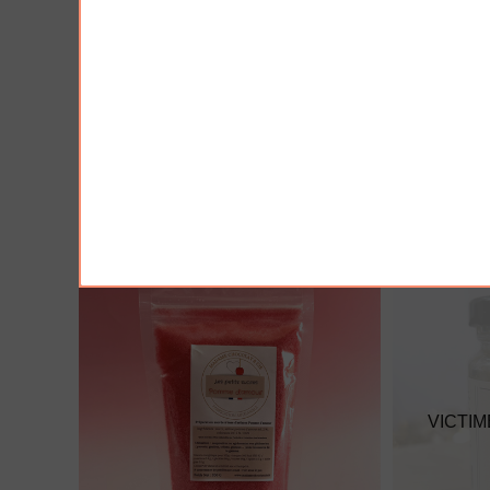
AJOUTER À MA BOX
AJO
Moutarde à l'ancienne - douce
Moutarde a
3.90 €
3.90 €
VICTIM