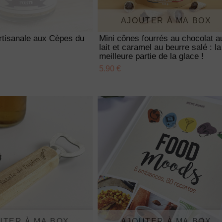
AJOUTER À MA BOX
rtisanale aux Cèpes du
Mini cônes fourrés au chocolat a
lait et caramel au beurre salé : la
meilleure partie de la glace !
5.90 €
UTER À MA BOX
AJOUTER À MA BOX