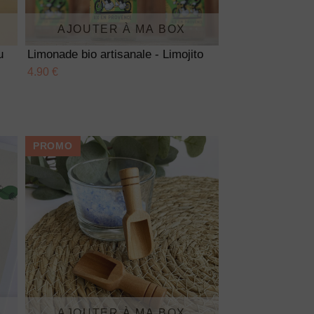
AJOUTER À MA BOX
u
Limonade bio artisanale - Limojito
4.90 €
PROMO
AJOUTER À MA BOX