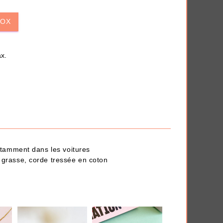
iversaire
Anti-déprime
BOX
x.
 en quelques clics.
THÈMES
notamment dans les voitures
 grasse, corde tressée en coton