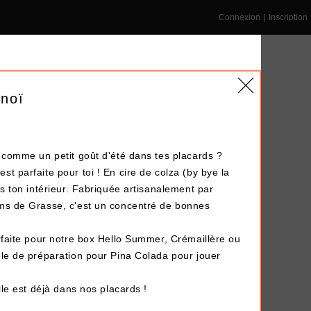
Connexion
|
Inscription
noï
r comme un petit goût d'été dans tes placards ?
NS ENTREPRISE
DÉPÔT-VENTE
LE BLOG
t parfaite pour toi ! En cire de colza (by bye la
is ton intérieur. Fabriquée artisanalement par
ms de Grasse, c'est un concentré de bonnes
Terminé !
rfaite pour notre box
Hello Summer
,
Crémaillère
ou
ole de préparation pour Pina Colada
pour jouer
lle est déjà dans nos placards !