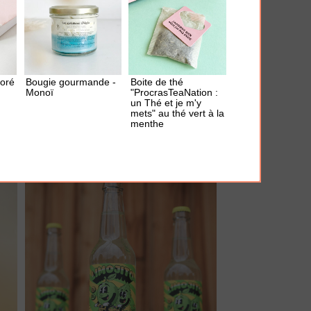
AJOUTER À MA BOX
doré
Bougie gourmande -
Boite de thé
Monoï
"ProcrasTeaNation :
Mousseur à lait "Parter in Cream"
un Thé et je m'y
mets" au thé vert à la
21.00 €
menthe