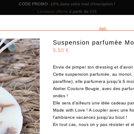
CODE PROMO
-10%
dans votre mail d'inscription !
Livraison offerte
à partir de
69€
Suspension parfumée Mo
5.50 €
Envie de pimper ton dressing et d'avoi
GNS DE BOX
NOS BOX PRÊTES À OFFRIR
SOLUTIO
Cette suspension parfumée, au monoï, es
paraffine), elle parfumera jusqu'à 6 mo
Atelier Couture Bougie
, avec des parfu
Design
ondes !
Elle sera d'ailleurs une idée cadeau pa
Made with Love
! A coupler avec une
fi
CHOISISSEZ VOS PRODUITS
l'ambiance vacances jusqu'au bout !
En tout cas, nous on y pas résister et e