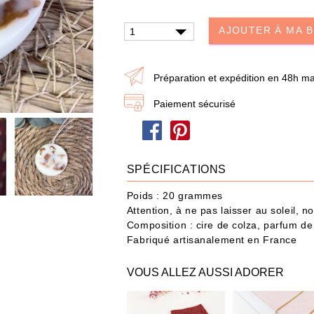
dire je t'aime
Papa / Maman
Ann
AJOUTER À MA 
Joyeux Noël
Préparation et expédition en 48h ma
Paiement sécurisé
eau n'a jamais été aussi simple : choisissez les produits et ajoutez-les à votre Box
POUR QUI ?
IDÉES CADEAUX
OCCASIONS
SPÉCIFICATIONS
487 produit
s
Poids : 20 grammes
Attention, à ne pas laisser au soleil, 
Composition : cire de colza, parfum de
Fabriqué artisanalement en France
VOUS ALLEZ AUSSI ADORER