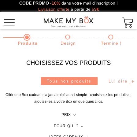
CODE PROMO
-10%
dans votre mail d'inscription !
Livraison offerte
à partir de
69€
Produits
Design
Terminé !
CHOISISSEZ VOS PRODUITS
Tous nos produits
Lui dire je
Offrir une Box cadeau n'a jamais été aussi simple : choisissez les produits et
ajoutez-les à votre Box en quelques clics.
PRIX
POUR QUI ?