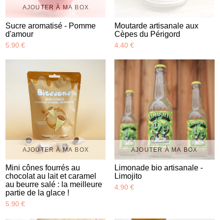
AJOUTER À MA BOX
Sucre aromatisé - Pomme
Moutarde artisanale aux
d'amour
Cèpes du Périgord
5.90 €
4.40 €
AJOUTER À MA BOX
AJOUTER À MA BOX
Mini cônes fourrés au
Limonade bio artisanale -
chocolat au lait et caramel
Limojito
au beurre salé : la meilleure
4.90 €
partie de la glace !
5.90 €