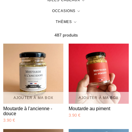
IDÉES CADEAUX
OCCASIONS
THÈMES
487 produit
s
AJOUTER À MA BOX
AJOUTER À MA BOX
Moutarde à l'ancienne -
Moutarde au piment
douce
3.90 €
3.90 €