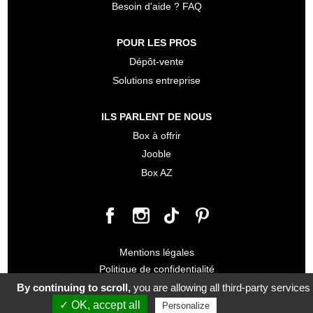
Besoin d'aide ? FAQ
POUR LES PROS
Dépôt-vente
Solutions entreprise
ILS PARLENT DE NOUS
Box à offrir
Jooble
Box AZ
Mentions légales
Politique de confidentialité
Conditions générales de vente
By continuing to scroll,
you are allowing all third-party services
✓ OK, accept all
Privacy policy
Personalize
© 2026 Make my Box tous droits réservés