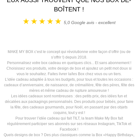
EUX AUSSI TROUVENT QUE NOS BOX DÉ-
BOÎTENT !
5,0
Google avis - excellent
MAKE MY BOX c’est le concept qui révolutionne votre façon d’offrir (ou de
s’offrir !) depuis 2018.
Personnalisez votre box cadeau en quelques clics... Et sans abonnement !
Choisissez vos produits, votre design de box et ajoutez un petit mot doux si
vous le souhaitez. Faites livrer la/les Box chez vous ou un tiers.
L’idée cadeau adaptée à tous les budgets, pour tous et toutes les occasions :
cadeaux d’anniversaire, de naissance, de crémaillère, fête des pères, fête des
mères et même cadeau de rupture amoureuse !
Les idées cadeaux sont nombreuses : des petits prix, des idées fun et
décalées aux packagings personnalisés. Des produits pour bébés, pour faire
la fête, des cadeaux gourmands, pour Noël, en passant par des objets
coquins, tout y est !
Pour trouver l’idée cadeau qui fait TILT, la team Make My Box fait
régulièrement participer ses abonnés sur ses réseaux Instagram, TikTok et
Facebook !
Quels designs de box ? Des plus classiques comme la Box «Happy Birthday»,