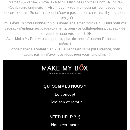
«Maman», «Papa», «I love u» aux plus insolites comme la box «Rupture»,
«Célibataire endurci(e)», «Burn out», «You are (fucking) licornesque» ou
encore «Karma-Sutra : la box qui n’ouvre pas que tes chakras», il y’en a pour
tous les goûts.
Vous êtes un professionnel ? Nous avons également tout ce qu’il faut pour vos
cadeaux d’entreprises, cadeaux clients, pour vos collaborateurs, cadeaux de
bienvenue et pour vos offres CSE
Avec Make My Box, vous ne perdrez plus de temps à trouver l’idée cadeau
idéale !
Fondé par Anaïs Valentin en 2018 et repris en 2024 par Florence, nous
n’avons pas fini d’avoir des idées pour vous faire plaisir !
QUI SOMMES NOUS ?
Le concept
Livraison et retour
NEED HELP ? :)
Nous contacter