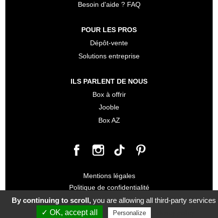
Besoin d'aide ? FAQ
POUR LES PROS
Dépôt-vente
Solutions entreprise
ILS PARLENT DE NOUS
Box à offrir
Jooble
Box AZ
Mentions légales
Politique de confidentialité
Conditions générales de vente
By continuing to scroll,
you are allowing all third-party services
✓ OK, accept all
Privacy policy
Personalize
© 2026 Make my Box tous droits réservés