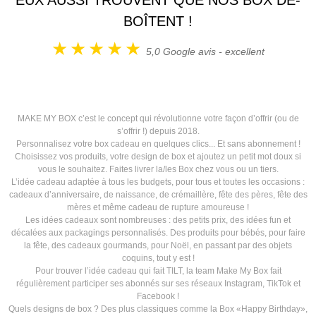
EUX AUSSI TROUVENT QUE NOS BOX DÉ-
BOÎTENT !
5,0
Google avis - excellent
MAKE MY BOX c’est le concept qui révolutionne votre façon d’offrir (ou de
s’offrir !) depuis 2018.
Personnalisez votre box cadeau en quelques clics... Et sans abonnement !
Choisissez vos produits, votre design de box et ajoutez un petit mot doux si
vous le souhaitez. Faites livrer la/les Box chez vous ou un tiers.
L’idée cadeau adaptée à tous les budgets, pour tous et toutes les occasions :
cadeaux d’anniversaire, de naissance, de crémaillère, fête des pères, fête des
mères et même cadeau de rupture amoureuse !
Les idées cadeaux sont nombreuses : des petits prix, des idées fun et
décalées aux packagings personnalisés. Des produits pour bébés, pour faire
la fête, des cadeaux gourmands, pour Noël, en passant par des objets
coquins, tout y est !
Pour trouver l’idée cadeau qui fait TILT, la team Make My Box fait
régulièrement participer ses abonnés sur ses réseaux Instagram, TikTok et
Facebook !
Quels designs de box ? Des plus classiques comme la Box «Happy Birthday»,