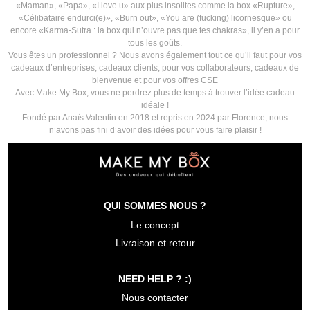
«Maman», «Papa», «I love u» aux plus insolites comme la box «Rupture»,
«Célibataire endurci(e)», «Burn out», «You are (fucking) licornesque» ou
encore «Karma-Sutra : la box qui n’ouvre pas que tes chakras», il y’en a pour
tous les goûts.
Vous êtes un professionnel ? Nous avons également tout ce qu’il faut pour vos
cadeaux d’entreprises, cadeaux clients, pour vos collaborateurs, cadeaux de
bienvenue et pour vos offres CSE
Avec Make My Box, vous ne perdrez plus de temps à trouver l’idée cadeau
idéale !
Fondé par Anaïs Valentin en 2018 et repris en 2024 par Florence, nous
n’avons pas fini d’avoir des idées pour vous faire plaisir !
QUI SOMMES NOUS ?
Le concept
Livraison et retour
NEED HELP ? :)
Nous contacter