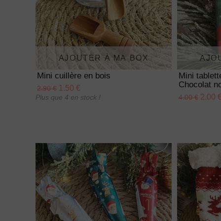
AJOUTER À MA BOX
AJO
Mini cuillère en bois
Mini tablet
Chocolat no
1.50 €
2.90 €
2.00 
Plus que 4 en stock !
4.00 €