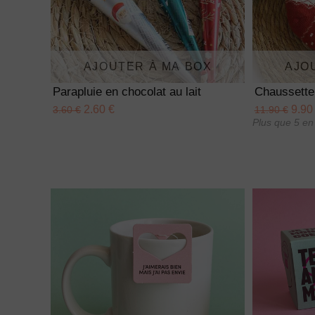
AJOUTER À MA BOX
AJO
Parapluie en chocolat au lait
Chaussette
2.60 €
9.90
3.60 €
11.90 €
Plus que 5 en 