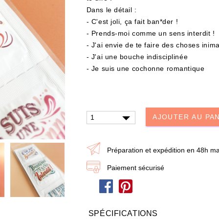
Dans le détail :
- C'est joli, ça fait ban*der !
- Prends-moi comme un sens interdit !
- J'ai envie de te faire des choses inim
- J'ai une bouche indisciplinée
- Je suis une cochonne romantique
UTER À MA BOX
AJOUTER À MA BOX
AJOUTER AU PA
er – Les Mystères de
Mon kit Secret Santa : le bonne e
Livre & Puzzle 500
100 jeux pour un Noël surprise q
décoiffe !
0 €
9.90 €
12.90 €
Préparation et expédition en 48h ma
stock !
Plus que 7 en stock !
Paiement sécurisé
SPÉCIFICATIONS