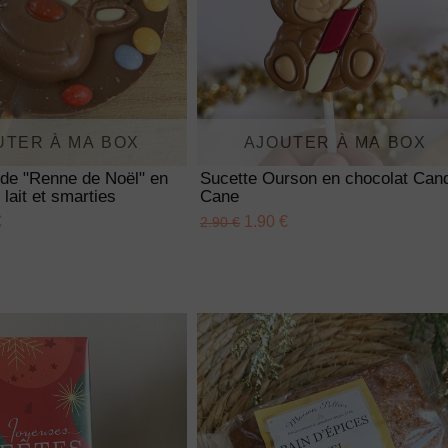
UTER À MA BOX
AJOUTER À MA BOX
nde "Renne de Noël" en
Sucette Ourson en chocolat Can
 lait et smarties
Cane
€
1.90 €
2.90 €