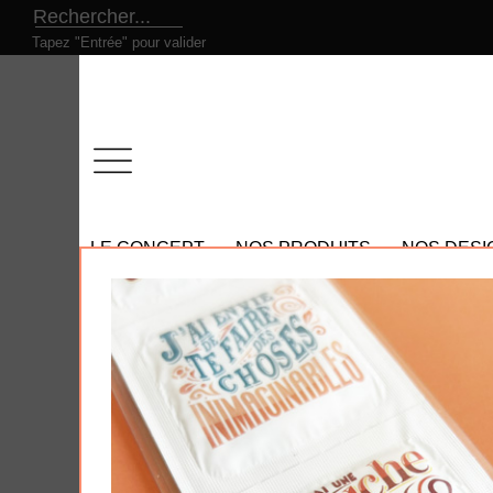
Tapez "Entrée" pour valider
LE CONCEPT
NOS PRODUITS
NOS DESI
Tous nos produits
- Nos promotions