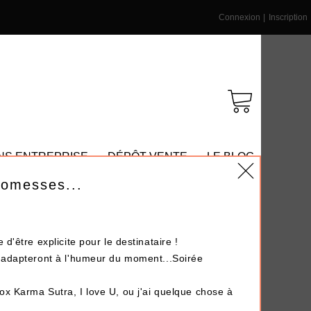
Connexion
|
Inscription
NS ENTREPRISE
DÉPÔT-VENTE
LE BLOG
romesses...
d'être explicite pour le destinataire !
s'adapteront à l'humeur du moment...Soirée
box
Karma Sutra
,
I love U
, ou
j'ai quelque chose à