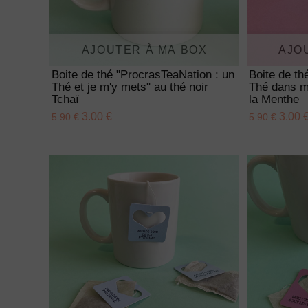
AJOUTER À MA BOX
AJO
Boite de thé "ProcrasTeaNation : un
Boite de t
Thé et je m'y mets" au thé noir
Thé dans mo
Tchaï
la Menthe
3.00 €
3.00 
5.90 €
5.90 €