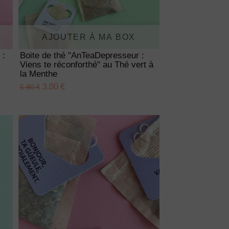
AJOUTER À MA BOX
 :
Boite de thé "AnTeaDepresseur :
Viens te réconforthé" au Thé vert à
la Menthe
3.00 €
5.90 €