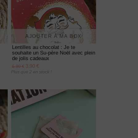
AJOUTER À MA BOX
Lentilles au chocolat : Je te
souhaite un Su-père Noël avec plein
de jolis cadeaux
3.90 €
6.90 €
Plus que 2 en stock !