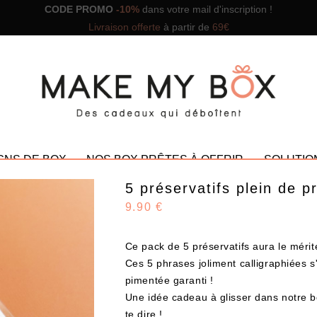
CODE PROMO
-10%
dans votre mail d'inscription !
Livraison offerte
à partir de
69€
GNS DE BOX
NOS BOX PRÊTES À OFFRIR
SOLUTIO
5 préservatifs plein de p
9.90 €
Ce pack de 5 préservatifs aura le mérite 
NOS PROMOTIONS
Ces 5 phrases joliment calligraphiées 
pimentée garanti !
Une idée cadeau à glisser dans notre 
te dire
!