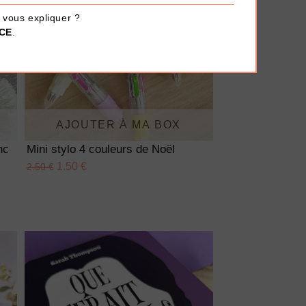
 vous expliquer ?
 CE
.
AJOUTER À MA BOX
nc
Mini stylo 4 couleurs de Noël
1.50 €
2.50 €