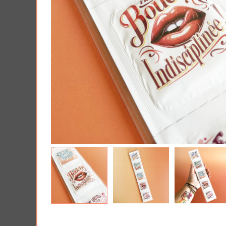
AJOUTER À MA BOX
AJO
Tablette de chocolat noit spéculoos
Harry Pott
- Tout ce que je veux pour Noël...
Poudlard : 
pièces
5.90 €
7.90 €
11.9
Plus que 3 en stock !
19.90 €
Plus que 7 en 