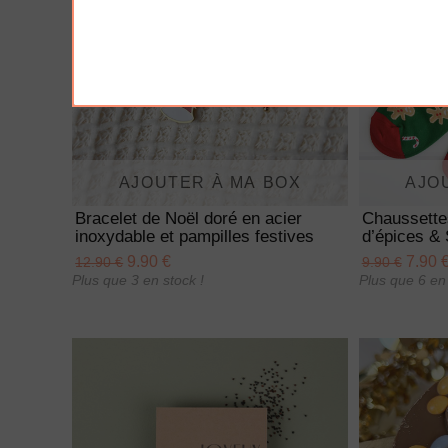
AJOUTER À MA BOX
AJO
Bracelet de Noël doré en acier
Chaussette
inoxydable et pampilles festives
d’épices & 
9.90 €
7.90 
12.90 €
9.90 €
Plus que 3 en stock !
Plus que 6 en 