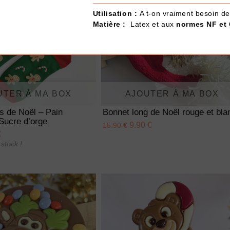
Utilisation :
A t-on vraiment besoin de
Matière :
Latex et aux
normes NF et
UTER À MA BOX
AJOUTER À MA BOX
s de Noël – Pain
Bonnet long de Noël rouge et bla
Sucre d’orge
9.90 €
15.90 €
€
stock !