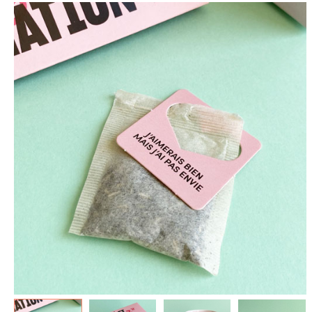
spéculoos - Tout ce que je
de Poudlard : Livre & Puzzle
veux pour Noël...
500 pièces
5.90 €
11.90 €
7.90 €
19.90 €
Plus que 3 en stock !
Plus que 7 en stock !
AJOUTER À MA BOX
AJOUTER À MA BOX
Mon kit Secret Santa : le
Chaussettes fourrée Merry
bonne et 100 jeux pour un
Christmas
Noël surprise qui décoiffe !
9.90 €
11.90 €
9.90 €
12.90 €
Plus que 7 en stock !
Plus que 7 en stock !