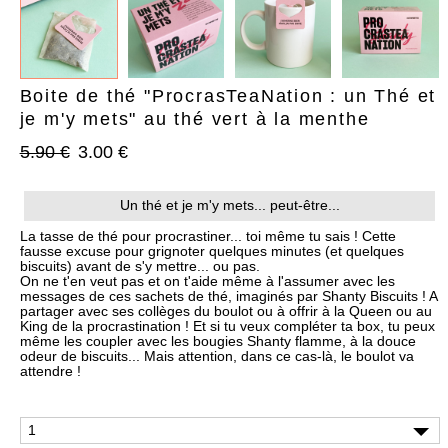
Boite de thé "ProcrasTeaNation : un Thé et
je m'y mets" au thé vert à la menthe
5.90 €
3.00 €
AJOUTER À MA BOX
AJOUTER À MA BOX
Bracelet de Noël doré en
Chaussettes de Noël – Pain
Un thé et je m'y mets... peut-être...
acier inoxydable et
d’épices & Sucre d’orge
pampilles festives
7.90 €
9.90 €
La tasse de thé pour procrastiner... toi même tu sais ! Cette
9.90 €
12.90 €
Plus que 6 en stock !
fausse excuse pour grignoter quelques minutes (et quelques
biscuits) avant de s'y mettre... ou pas.
Plus que 3 en stock !
On ne t'en veut pas et on t'aide même à l'assumer avec les
messages de ces sachets de thé, imaginés par Shanty Biscuits ! A
partager avec ses collèges du boulot ou à offrir à la Queen ou au
King de la procrastination ! Et si tu veux compléter ta
box
, tu peux
même les coupler avec les
bougies Shanty flamme
, à la douce
odeur de biscuits... Mais attention, dans ce cas-là, le boulot va
attendre !