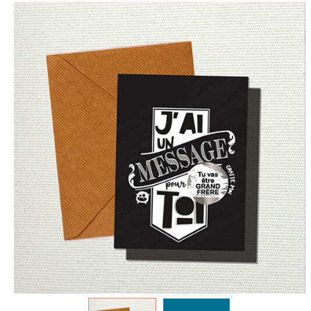
spéculoos - Tout ce que je
de Poudlard : Livre & Puzzle
veux pour Noël...
500 pièces
5.90 €
11.90 €
7.90 €
19.90 €
Plus que 3 en stock !
Plus que 7 en stock !
AJOUTER À MA BOX
AJOUTER À MA BOX
Mon kit Secret Santa : le
Chaussettes fourrée Merry
bonne et 100 jeux pour un
Christmas
Noël surprise qui décoiffe !
9.90 €
11.90 €
9.90 €
12.90 €
Plus que 7 en stock !
Plus que 7 en stock !