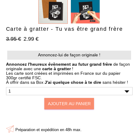
Carte à gratter - Tu vas être grand frère
3.95 €
2.99 €
AJOUTER À MA BOX
AJOUTER À MA BOX
Annoncez-lui de façon originale !
Bracelet de Noël doré en
Chaussettes de Noël – Pain
acier inoxydable et
d’épices & Sucre d’orge
Annoncez l'heureux évènement au futur grand frère
de façon
pampilles festives
originale avec une
carte à gratter
!
7.90 €
9.90 €
Les carte sont créées et imprimées en France sur du papier
9.90 €
12.90 €
Plus que 6 en stock !
300gr certifié FSC.
Plus que 3 en stock !
À offrir dans sa Box
J'ai quelque chose
à te dire
sans hésiter !
AJOUTER AU PANIER
Préparation et expédition en 48h max.