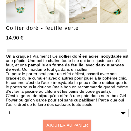
Collier doré - feuille verte
14.90 €
AJOUTER À MA BOX
AJOUTER À MA BOX
Bracelet de Noël doré en
Chaussettes de Noël – Pain
On a craqué ! Vraiment ! Ce
collier doré en acier inoxydable
est
une pépite. Une petite chaîne toute fine qui brille juste ce qu’il
acier inoxydable et
d’épices & Sucre d’orge
faut, et une
pampille en forme de feuille
, avec
deux nuances
pampilles festives
7.90 €
9.90 €
de vert
. Oui madame tout ça dans un collier.
9.90 €
12.90 €
Plus que 6 en stock !
Tu peux le porter seul pour un effet délicat, assorti avec son
Plus que 3 en stock !
bracelet ou le cumuler avec d'autres pour jouer à la bohème chic.
Et comme c’est de l’acier inoxydable tu peux même oublier que tu
le portes sous la douche (mais bon on recommande quand même
d’éviter la piscine au chlore et les bains de boue géants).
C’est le genre de bijou qu’on offre à une pote dans notre box Girl
Power ou qu’on garde pour soi sans culpabiliser ! Parce que oui
t’as le droit de te faire des cadeaux toute seule.
AJOUTER AU PANIER