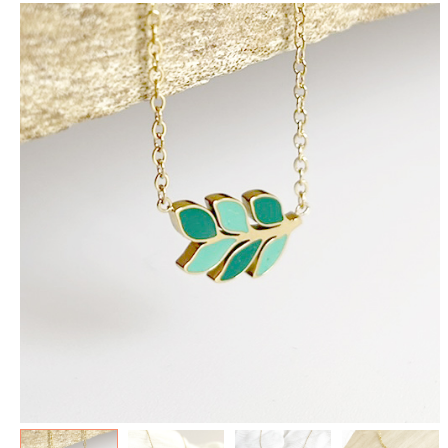
spéculoos - Tout ce que je
de Poudlard : Livre & Puzzle
veux pour Noël...
500 pièces
5.90 €
11.90 €
7.90 €
19.90 €
Plus que 3 en stock !
Plus que 7 en stock !
AJOUTER À MA BOX
AJOUTER À MA BOX
Mon kit Secret Santa : le
Chaussettes fourrée Merry
bonne et 100 jeux pour un
Christmas
Noël surprise qui décoiffe !
9.90 €
11.90 €
9.90 €
12.90 €
Plus que 7 en stock !
Plus que 7 en stock !