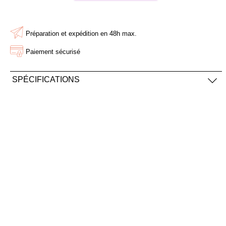
AJOUTER À MA BOX
AJOUTER À MA BOX
Préparation et expédition en 48h max.
Bonnet long de Noël rouge
Mini stylo 4 couleurs de
et blanc
Noël
Paiement sécurisé
9.90 €
1.50 €
15.90 €
2.50 €
SPÉCIFICATIONS
En acier inoxydable
Résistant à l'eau
AJOUTER À MA BOX
AJOUTER À MA BOX
Sachet de graines Joyeux
Sucette ronde "Renne de
Noël - coquelicot
Noël" en chocolat au lait et
smarties
2.90 €
3.90 €
2.90 €
5.90 €