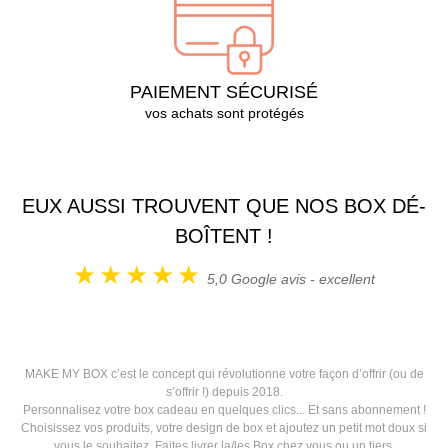
PAIEMENT SÉCURISÉ
vos achats sont protégés
EUX AUSSI TROUVENT QUE NOS BOX DÉ-
BOÎTENT !
5,0
Google avis - excellent
MAKE MY BOX c’est le concept qui révolutionne votre façon d’offrir (ou de
s’offrir !) depuis 2018.
Personnalisez votre box cadeau en quelques clics... Et sans abonnement !
Choisissez vos produits, votre design de box et ajoutez un petit mot doux si
vous le souhaitez. Faites livrer la/les Box chez vous ou un tiers.