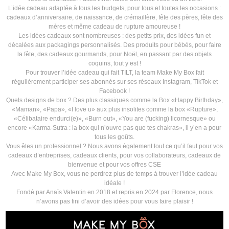
L’idée cadeau adaptée à tous les budgets, pour tous et toutes les occasions :
cadeaux d’anniversaire, de naissance, de crémaillère, fête des pères, fête des
mères et même cadeau de rupture amoureuse !
Les idées cadeaux sont nombreuses : des petits prix, des idées fun et
décalées aux packagings personnalisés. Des produits pour bébés, pour faire
la fête, des cadeaux gourmands, pour Noël, en passant par des objets
coquins, tout y est !
Pour trouver l’idée cadeau qui fait TILT, la team Make My Box fait
régulièrement participer ses abonnés sur ses réseaux Instagram, TikTok et
Facebook !
Quels designs de box ? Des plus classiques comme la Box «Happy Birthday»,
«Maman», «Papa», «I love u» aux plus insolites comme la box «Rupture»,
«Célibataire endurci(e)», «Burn out», «You are (fucking) licornesque» ou
encore «Karma-Sutra : la box qui n’ouvre pas que tes chakras», il y’en a pour
tous les goûts.
Vous êtes un professionnel ? Nous avons également tout ce qu’il faut pour vos
cadeaux d’entreprises, cadeaux clients, pour vos collaborateurs, cadeaux de
bienvenue et pour vos offres CSE
Avec Make My Box, vous ne perdrez plus de temps à trouver l’idée cadeau
idéale !
Fondé par Anaïs Valentin en 2018 et repris en 2024 par Florence, nous
n’avons pas fini d’avoir des idées pour vous faire plaisir !