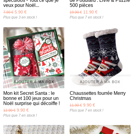
spéculoos - Tout ce que je
de Poudlard : Livre & Puzzle
veux pour Noël...
500 pièces
5.90 €
11.90 €
7.90 €
19.90 €
Plus que 3 en stock !
Plus que 7 en stock !
AJOUTER À MA BOX
AJOUTER À MA BOX
Mon kit Secret Santa : le
Chaussettes fourrée Merry
bonne et 100 jeux pour un
Christmas
Noël surprise qui décoiffe !
9.90 €
11.90 €
9.90 €
12.90 €
Plus que 7 en stock !
Plus que 7 en stock !