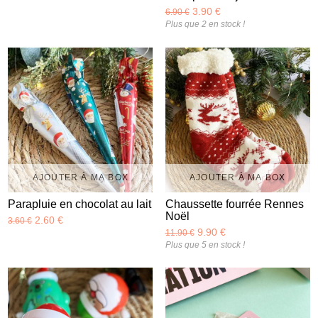
3.90 €
6.90 €
Plus que 2 en stock !
AJOUTER À MA BOX
AJOUTER À MA BOX
Parapluie en chocolat au lait
Chaussette fourrée Rennes
Noël
2.60 €
3.60 €
9.90 €
11.90 €
Plus que 5 en stock !