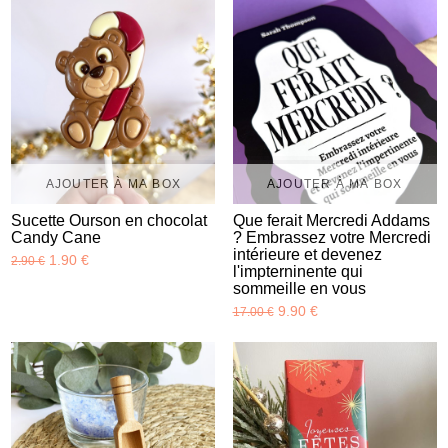
AJOUTER À MA BOX
AJOUTER À MA BOX
Sucette Ourson en chocolat
Que ferait Mercredi Addams
Candy Cane
? Embrassez votre Mercredi
intérieure et devenez
1.90 €
2.90 €
l'impterninente qui
sommeille en vous
9.90 €
17.00 €