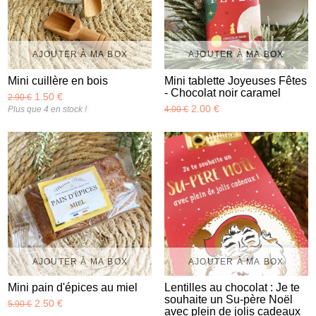
AJOUTER À MA BOX
AJOUTER À MA BOX
Mini cuillère en bois
Mini tablette Joyeuses Fêtes
- Chocolat noir caramel
1.50 €
2.90 €
2.00 €
Plus que 4 en stock !
4.00 €
AJOUTER À MA BOX
AJOUTER À MA BOX
Mini pain d'épices au miel
Lentilles au chocolat : Je te
souhaite un Su-père Noël
2.50 €
5.90 €
avec plein de jolis cadeaux