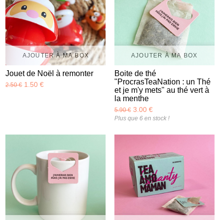
AJOUTER À MA BOX
AJOUTER À MA BOX
Jouet de Noël à remonter
Boite de thé
"ProcrasTeaNation : un Thé
1.50 €
2.50 €
et je m'y mets" au thé vert à
la menthe
3.00 €
5.90 €
Plus que 6 en stock !