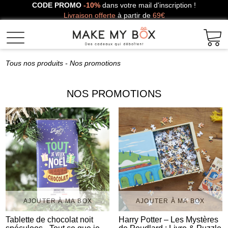
CODE PROMO
-10%
dans votre mail d'inscription !
Livraison offerte
à partir de
69€
Tous nos produits
- Nos promotions
NOS PROMOTIONS
AJOUTER À MA BOX
AJOUTER À MA BOX
Tablette de chocolat noit
Harry Potter – Les Mystères