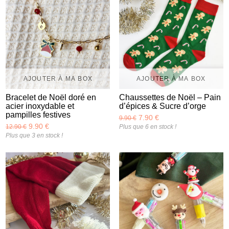
AJOUTER À MA BOX
AJOUTER À MA BOX
Bracelet de Noël doré en
Chaussettes de Noël – Pain
acier inoxydable et
d’épices & Sucre d’orge
pampilles festives
7.90 €
9.90 €
9.90 €
12.90 €
Plus que 6 en stock !
Plus que 3 en stock !