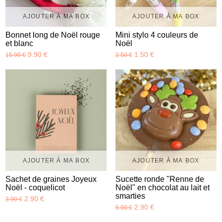
AJOUTER À MA BOX
AJOUTER À MA BOX
Bonnet long de Noël rouge
Mini stylo 4 couleurs de
et blanc
Noël
9.90 €
1.50 €
15.90 €
2.50 €
AJOUTER À MA BOX
AJOUTER À MA BOX
Sachet de graines Joyeux
Sucette ronde "Renne de
Noël - coquelicot
Noël" en chocolat au lait et
smarties
2.90 €
3.90 €
2.90 €
5.90 €