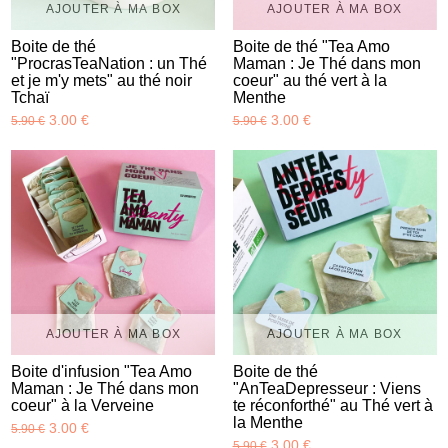
AJOUTER À MA BOX
AJOUTER À MA BOX
Boite de thé
Boite de thé "Tea Amo
"ProcrasTeaNation : un Thé
Maman : Je Thé dans mon
et je m'y mets" au thé noir
coeur" au thé vert à la
Tchaï
Menthe
3.00 €
3.00 €
5.90 €
5.90 €
AJOUTER À MA BOX
AJOUTER À MA BOX
Boite d'infusion "Tea Amo
Boite de thé
Maman : Je Thé dans mon
"AnTeaDepresseur : Viens
coeur" à la Verveine
te réconforthé" au Thé vert à
la Menthe
3.00 €
5.90 €
3.00 €
5.90 €