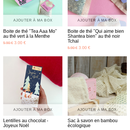
AJOUTER À MA BOX
AJOUTER À MA BOX
Boite de thé "Tea Aaa Mo"
Boite de thé "Qui aime bien
au thé vert à la Menthe
Shantea bien" au thé noir
Tchaï
3.00 €
5.90 €
3.00 €
5.90 €
AJOUTER À MA BOX
AJOUTER À MA BOX
Lentilles au chocolat -
Sac à savon en bambou
Joyeux Noël
écologique