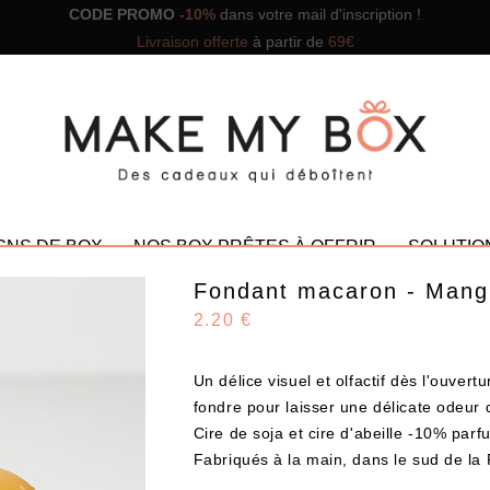
CODE PROMO
-10%
dans votre mail d'inscription !
Livraison offerte
à partir de
69€
GNS DE BOX
NOS BOX PRÊTES À OFFRIR
SOLUTIO
Fondant macaron - Man
2.20 €
Un délice visuel et olfactif dès l'ouvert
NOS PROMOTIONS
fondre pour laisser une délicate odeur 
Cire de soja et cire d'abeille -10% par
Fabriqués à la main, dans le sud de la