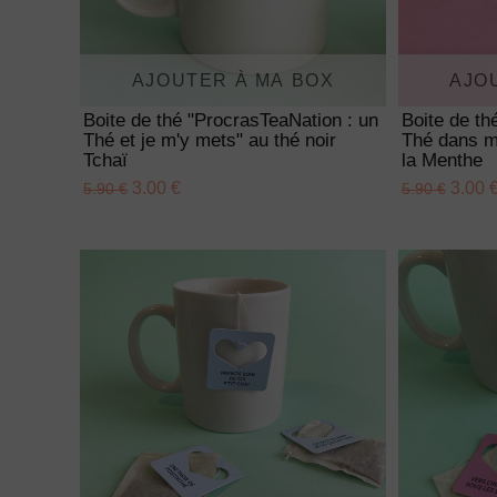
AJOUTER À MA BOX
AJO
Boite de thé "ProcrasTeaNation : un
Boite de t
Thé et je m'y mets" au thé noir
Thé dans mo
Tchaï
la Menthe
3.00 €
3.00 
5.90 €
5.90 €