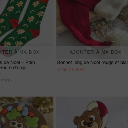
UTER À MA BOX
AJOUTER À MA BOX
s de Noël – Pain
Bonnet long de Noël rouge et bla
Sucre d’orge
9.90 €
15.90 €
€
stock !