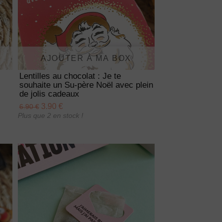
AJOUTER À MA BOX
Lentilles au chocolat : Je te
souhaite un Su-père Noël avec plein
de jolis cadeaux
3.90 €
6.90 €
Plus que 2 en stock !