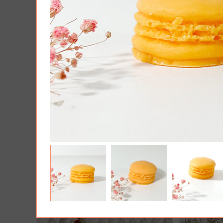
AJOUTER À MA BOX
AJO
Tablette de chocolat noit spéculoos
Harry Pott
- Tout ce que je veux pour Noël...
Poudlard : 
pièces
5.90 €
7.90 €
11.9
Plus que 3 en stock !
19.90 €
Plus que 7 en 