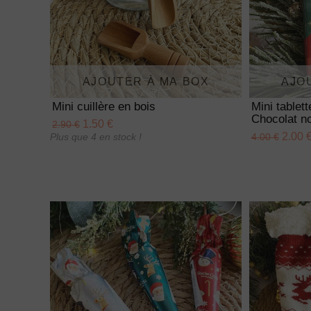
AJOUTER À MA BOX
AJO
Mini cuillère en bois
Mini tablet
Chocolat no
1.50 €
2.90 €
2.00 
Plus que 4 en stock !
4.00 €