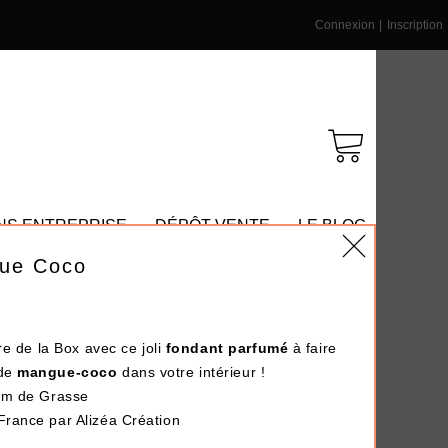
Connexion
|
Inscription
NS ENTREPRISE
DÉPÔT-VENTE
LE BLOG
gue Coco
ure de la Box avec ce joli
fondant
parfumé
à faire
de
mangue-coco
dans votre intérieur !
fum de Grasse
 France par
Alizéa Création