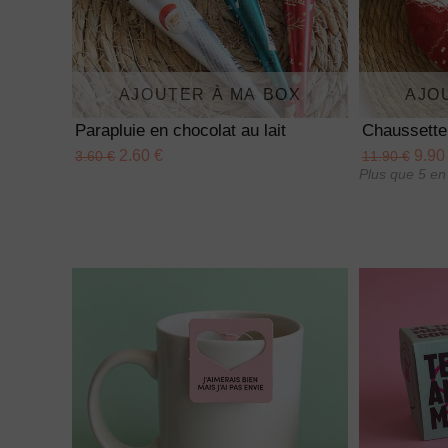
AJOUTER À MA BOX
AJO
Parapluie en chocolat au lait
Chaussette
2.60 €
9.90
3.60 €
11.90 €
Plus que 5 en 