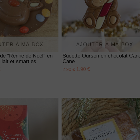
UTER À MA BOX
AJOUTER À MA BOX
nde "Renne de Noël" en
Sucette Ourson en chocolat Can
 lait et smarties
Cane
€
1.90 €
2.90 €