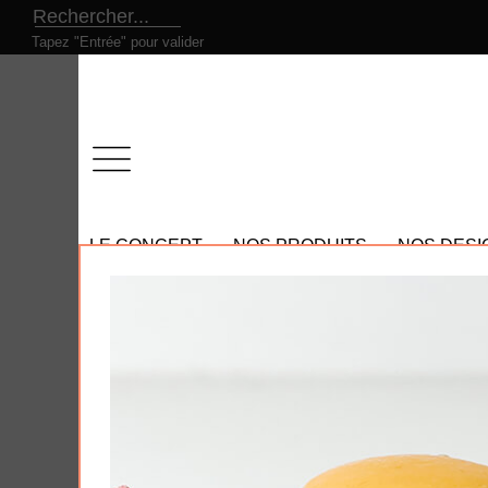
Tapez "Entrée" pour valider
LE CONCEPT
NOS PRODUITS
NOS DESI
Tous nos produits
- Nos promotions