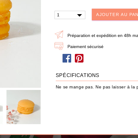
AJOUTER AU PA
Préparation et expédition en 48h ma
Paiement sécurisé
UTER À MA BOX
AJOUTER À MA BOX
er – Les Mystères de
Mon kit Secret Santa : le bonne e
SPÉCIFICATIONS
Livre & Puzzle 500
100 jeux pour un Noël surprise q
décoiffe !
Ne se mange pas. Ne pas laisser à la 
0 €
9.90 €
12.90 €
stock !
Plus que 7 en stock !