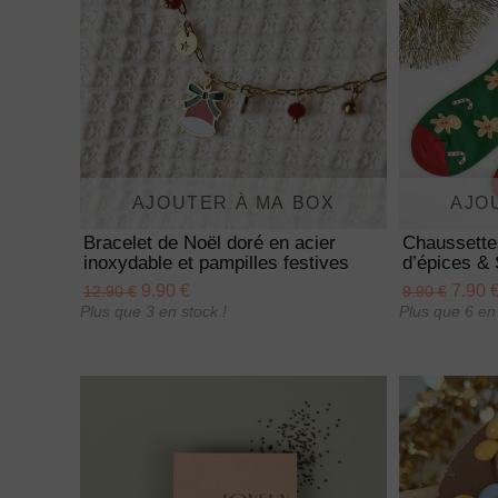
AJOUTER À MA BOX
AJO
Bracelet de Noël doré en acier
Chaussette
inoxydable et pampilles festives
d’épices & 
9.90 €
7.90 
12.90 €
9.90 €
Plus que 3 en stock !
Plus que 6 en 