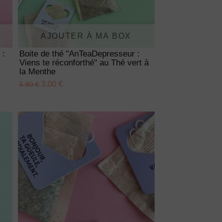
AJOUTER À MA BOX
 :
Boite de thé "AnTeaDepresseur :
Viens te réconforthé" au Thé vert à
la Menthe
3.00 €
5.90 €