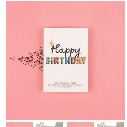
spéculoos - Tout ce que je
de Poudlard : Livre & Puzzle
veux pour Noël...
500 pièces
5.90 €
11.90 €
7.90 €
19.90 €
Plus que 3 en stock !
Plus que 7 en stock !
AJOUTER À MA BOX
AJOUTER À MA BOX
Mon kit Secret Santa : le
Chaussettes fourrée Merry
bonne et 100 jeux pour un
Christmas
Noël surprise qui décoiffe !
9.90 €
11.90 €
9.90 €
12.90 €
Plus que 7 en stock !
Plus que 7 en stock !