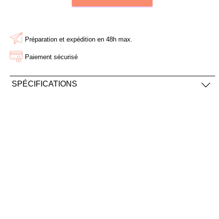
AJOUTER À MA BOX
AJOUTER À MA BOX
Bonnet long de Noël rouge
Mini stylo 4 couleurs de
Préparation et expédition en 48h max.
et blanc
Noël
9.90 €
1.50 €
15.90 €
2.50 €
Paiement sécurisé
SPÉCIFICATIONS
Contient
: 400 graines de pensées
Dimensions
: Sachet de kraft recyclé et recyclable de 6,7 x
9,9cm
Matériaux
: Papier kraft recyclé et recyclable - Graines
biologiques, françaises et reproductibles.
AJOUTER À MA BOX
AJOUTER À MA BOX
Sachet de graines Joyeux
Sucette ronde "Renne de
Noël - coquelicot
Noël" en chocolat au lait et
smarties
2.90 €
3.90 €
2.90 €
5.90 €