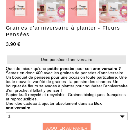
Graines d'anniversaire à planter - Fleurs
Pensées
3.90 €
AJOUTER À MA BOX
AJOUTER À MA BOX
Bracelet de Noël doré en
Chaussettes de Noël – Pain
Une pensées d'anniversaire
acier inoxydable et
d’épices & Sucre d’orge
pampilles festives
7.90 €
9.90 €
Quoi de mieux qu'une
petite pensée
pour son
anniversaire
?
9.90 €
12.90 €
Plus que 6 en stock !
Semez en donc 400 avec les graines de pensées d'anniversaire !
Un bouquet de pensées pour une occasion toute particulière. Une
Plus que 3 en stock !
toute nouvelle variété de graines : la pensée des champs. Un
bouquet de fleurs sauvages à planter pour souhaiter l’anniversaire
d’un proche, il fallait y penser !
Papier kraft recyclé et recyclable. Graines biologiques, françaises
et reproductibles.
Une idée cadeau à ajouter absolument dans sa
Box
anniversaire
.
AJOUTER AU PANIER