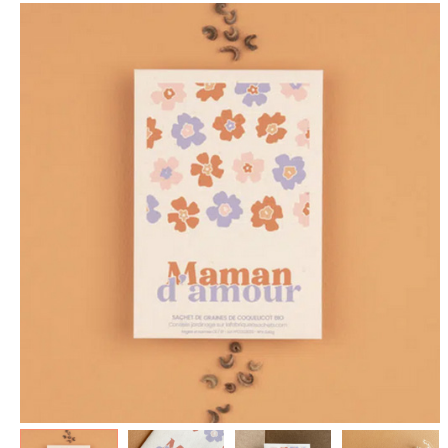
spéculoos - Tout ce que je
de Poudlard : Livre & Puzzle
veux pour Noël...
500 pièces
5.90 €
11.90 €
7.90 €
19.90 €
Plus que 3 en stock !
Plus que 7 en stock !
AJOUTER À MA BOX
AJOUTER À MA BOX
Mon kit Secret Santa : le
Chaussettes fourrée Merry
bonne et 100 jeux pour un
Christmas
Noël surprise qui décoiffe !
9.90 €
11.90 €
9.90 €
12.90 €
Plus que 7 en stock !
Plus que 7 en stock !