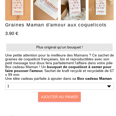
Graines Maman d'amour aux coquelicots
3.90 €
AJOUTER À MA BOX
AJOUTER À MA BOX
Plus original qu'un bouquet !
Bracelet de Noël doré en
Chaussettes de Noël – Pain
acier inoxydable et
d’épices & Sucre d’orge
Une petite attention pour la meilleure des Mamans ? Ce sachet de
pampilles festives
graines de coquelicot françaises, bio et reproductibles avec son
7.90 €
9.90 €
petit message tout doux fera parfaitement l'affaire dans votre jolie
9.90 €
12.90 €
Plus que 6 en stock !
Box cadeau Maman ! Un
bouquet de coquelicot à semer pour
Plus que 3 en stock !
faire pousser l'amour.
Sachet de kraft recyclé et recyclable de 67
x 99 mm
Une idée cadeau parfaite à ajouter dans sa
Box cadeau Maman
.
AJOUTER AU PANIER