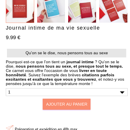
Journal intime de ma vie sexuelle
9.99 €
AJOUTER À MA BOX
AJOUTER À MA BOX
Qu'on se le dise, nous pensons tous au sexe
Bracelet de Noël doré en
Chaussettes de Noël – Pain
acier inoxydable et
d’épices & Sucre d’orge
Pourquoi est-ce que l'on tient un
journal intime
? Qu'on se le
pampilles festives
dise,
nous pensons tous au sexe, et presque tout le temps.
7.90 €
9.90 €
Ce carnet vous offre l'occasion de vous
livrer en toute
9.90 €
12.90 €
Plus que 6 en stock !
honnêteté
. Suivez l'exemple des brèves
citations parfois
Plus que 3 en stock !
excitantes et exaltantes que vous y trouverez
, et notez-y vos
pensées jusqu'à ce que la température monte !
AJOUTER AU PANIER
Préparation et expédition en 48h max.