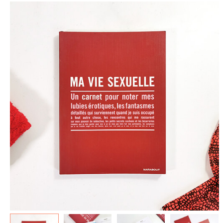
spéculoos - Tout ce que je
de Poudlard : Livre & Puzzle
veux pour Noël...
500 pièces
5.90 €
11.90 €
7.90 €
19.90 €
Plus que 3 en stock !
Plus que 7 en stock !
AJOUTER À MA BOX
AJOUTER À MA BOX
Mon kit Secret Santa : le
Chaussettes fourrée Merry
bonne et 100 jeux pour un
Christmas
Noël surprise qui décoiffe !
9.90 €
11.90 €
9.90 €
12.90 €
Plus que 7 en stock !
Plus que 7 en stock !