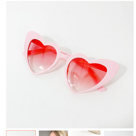
spéculoos - Tout ce que je
de Poudlard : Livre & Puzzle
veux pour Noël...
500 pièces
5.90 €
11.90 €
7.90 €
19.90 €
Plus que 3 en stock !
Plus que 7 en stock !
AJOUTER À MA BOX
AJOUTER À MA BOX
Mon kit Secret Santa : le
Chaussettes fourrée Merry
bonne et 100 jeux pour un
Christmas
Noël surprise qui décoiffe !
9.90 €
11.90 €
9.90 €
12.90 €
Plus que 7 en stock !
Plus que 7 en stock !