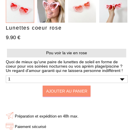
Lunettes coeur rose
9.90 €
AJOUTER À MA BOX
AJOUTER À MA BOX
Pou voir la vie en rose
Bracelet de Noël doré en
Chaussettes de Noël – Pain
acier inoxydable et
d’épices & Sucre d’orge
Quoi de mieux qu'une paire de lunettes de soleil en forme de
pampilles festives
coeur pour vos soirées nocturnes ou vos aprèm plage/piscine ?
7.90 €
9.90 €
Un regard d'amour garanti qui ne laissera personne indifférent !
9.90 €
12.90 €
Plus que 6 en stock !
Plus que 3 en stock !
AJOUTER AU PANIER
Préparation et expédition en 48h max.
Paiement sécurisé