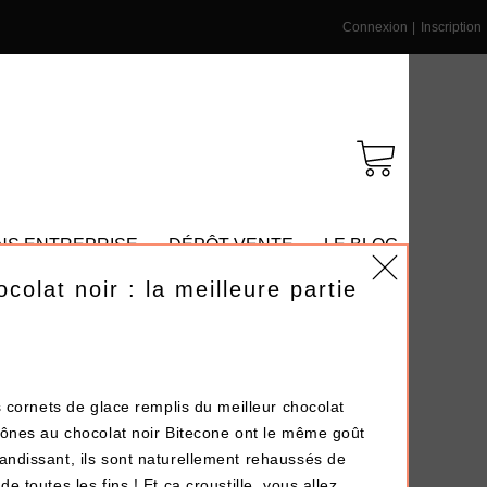
Connexion
|
Inscription
NS ENTREPRISE
DÉPÔT-VENTE
LE BLOG
colat noir : la meilleure partie
es cornets de glace remplis du meilleur chocolat
 cônes au chocolat noir Bitecone ont le même goût
andissant, ils sont naturellement rehaussés de
e toutes les fins ! Et ça croustille, vous allez