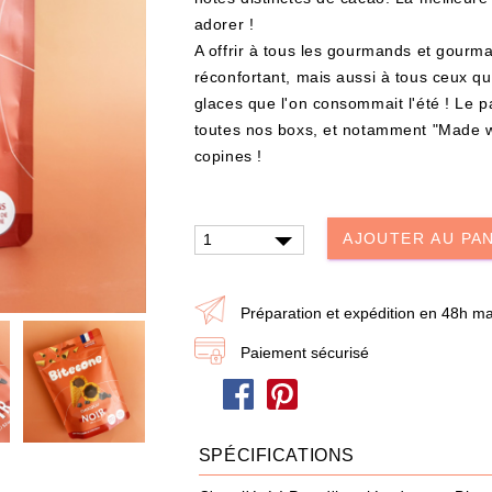
adorer !
A offrir à tous les gourmands et gourma
réconfortant, mais aussi à tous ceux qu
glaces que l'on consommait l'été ! Le 
toutes nos boxs, et notamment "
Made w
copines !
UTER À MA BOX
AJOUTER À MA BOX
AJOUTER AU PA
er – Les Mystères de
Mon kit Secret Santa : le bonne e
Livre & Puzzle 500
100 jeux pour un Noël surprise q
décoiffe !
Préparation et expédition en 48h ma
0 €
9.90 €
12.90 €
stock !
Plus que 7 en stock !
Paiement sécurisé
SPÉCIFICATIONS