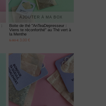
AJOUTER À MA BOX
 :
Boite de thé "AnTeaDepresseur :
Viens te réconforthé" au Thé vert à
la Menthe
3.00 €
5.90 €