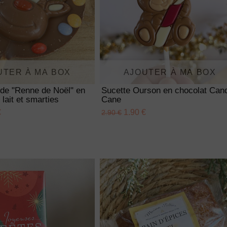
UTER À MA BOX
AJOUTER À MA BOX
nde "Renne de Noël" en
Sucette Ourson en chocolat Can
 lait et smarties
Cane
€
1.90 €
2.90 €