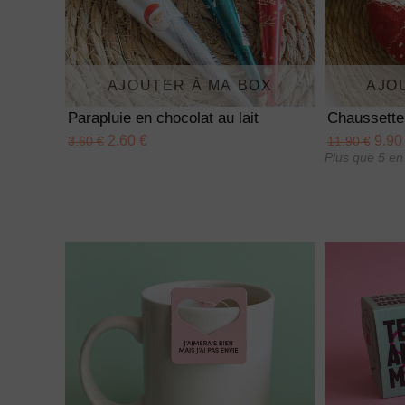
AJOUTER À MA BOX
AJO
Parapluie en chocolat au lait
Chaussette
2.60 €
9.90
3.60 €
11.90 €
Plus que 5 en 