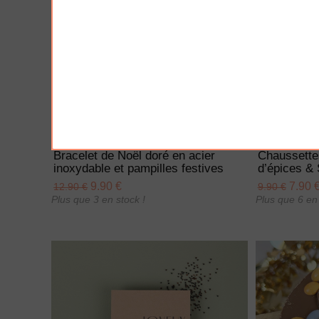
AJOUTER À MA BOX
AJO
Bracelet de Noël doré en acier
Chaussette
inoxydable et pampilles festives
d’épices & 
9.90 €
7.90 
12.90 €
9.90 €
Plus que 3 en stock !
Plus que 6 en 