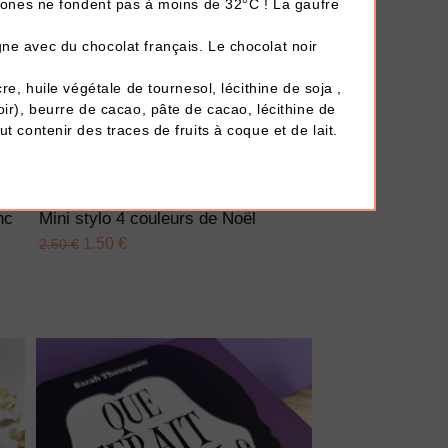
tecones ne fondent pas à moins de 32°C ! La gaufre
ne avec du chocolat français. Le chocolat noir
cre, huile végétale de tournesol, lécithine de soja ,
oir), beurre de cacao, pâte de cacao, lécithine de
t contenir des traces de fruits à coque et de lait.
AJOUTER À MA BOX
nc
Mini stylo 4 couleurs de Noël
1.50 €
2.50 €