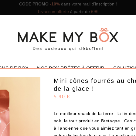
CODE PROMO
-10%
dans votre mail d'inscription !
Livraison offerte
à partir de
69€
GNS DE BOX
NOS BOX PRÊTES À OFFRIR
SOLUTIO
Mini cônes fourrés au cho
de la glace !
5.90 €
NOS PROMOTIONS
Le meilleur snack de la terre : la fin d
noir, le tout produit en Bretagne ! Ces
à l'ancienne que vous aimiez tant en gr
notes distinctes de cacao. La meilleure d