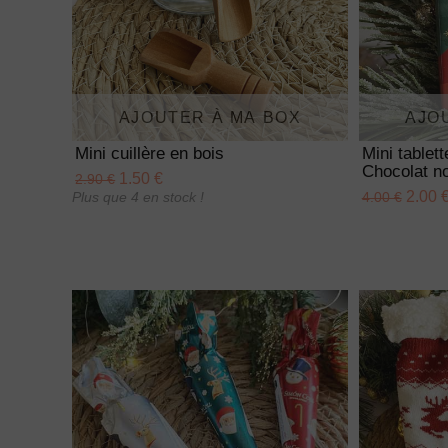
AJOUTER À MA BOX
AJO
Mini cuillère en bois
Mini tablet
Chocolat no
1.50 €
2.90 €
2.00 
Plus que 4 en stock !
4.00 €