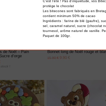
C'est l'été ! Pas d'inquiétude, vos Bi
protège le chocolat
Les bitecones sont fabriqués en Bretag
contient minimum 50% de cacao
Ingrédients : farine de blé (gaufre), su
sel, caramel naturel, sucre (chocolat n
tournesol, arôme naturel de vanille. Peu
Paquet de 100gr.
UTER À MA BOX
AJOUTER À MA BOX
s de Noël – Pain
Bonnet long de Noël rouge et bla
Sucre d’orge
9.90 €
15.90 €
€
stock !