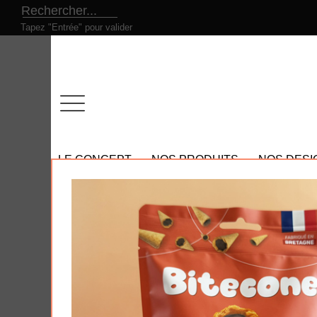
Tapez "Entrée" pour valider
LE CONCEPT
NOS PRODUITS
NOS DESI
Tous nos produits
- Nos promotions