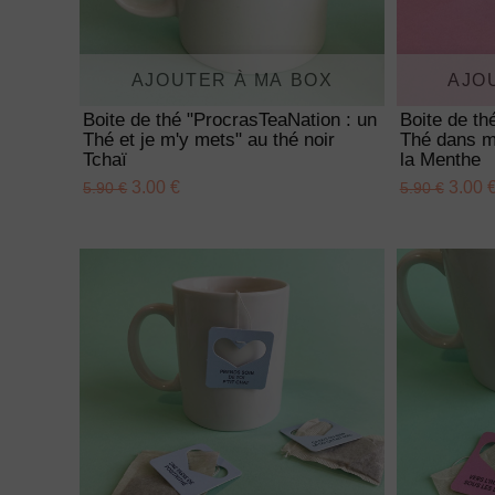
AJOUTER À MA BOX
AJO
Boite de thé "ProcrasTeaNation : un
Boite de t
Thé et je m'y mets" au thé noir
Thé dans mo
Tchaï
la Menthe
3.00 €
3.00 
5.90 €
5.90 €