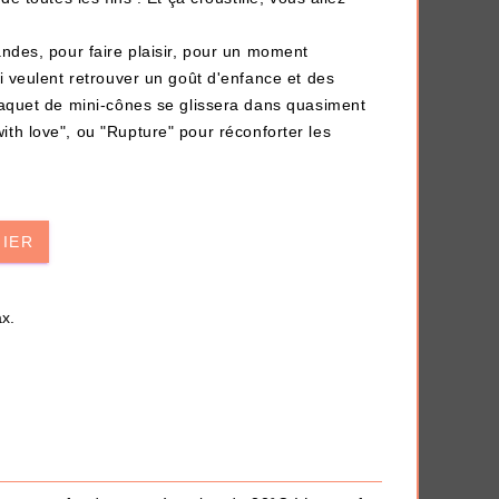
ndes, pour faire plaisir, pour un moment
i veulent retrouver un goût d'enfance et des
paquet de mini-cônes se glissera dans quasiment
ith love
", ou "
Rupture
" pour réconforter les
AJOUTER À MA BOX
NIER
t
Chaussettes fourrée Merry
ui
Christmas
9.90 €
11.90 €
x.
Plus que 7 en stock !