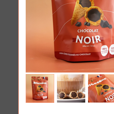
AJOUTER À MA BOX
AJO
Tablette de chocolat noit spéculoos
Harry Pott
- Tout ce que je veux pour Noël...
Poudlard : 
pièces
5.90 €
7.90 €
11.9
Plus que 3 en stock !
19.90 €
Plus que 7 en 