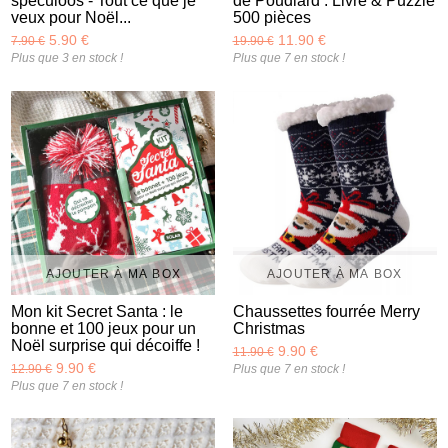
spéculoos - Tout ce que je
de Poudlard : Livre & Puzzle
veux pour Noël...
500 pièces
5.90 €
11.90 €
7.90 €
19.90 €
Plus que 3 en stock !
Plus que 7 en stock !
AJOUTER À MA BOX
AJOUTER À MA BOX
Mon kit Secret Santa : le
Chaussettes fourrée Merry
bonne et 100 jeux pour un
Christmas
Noël surprise qui décoiffe !
9.90 €
11.90 €
9.90 €
12.90 €
Plus que 7 en stock !
Plus que 7 en stock !