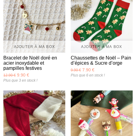
AJOUTER À MA BOX
AJOUTER À MA BOX
Bracelet de Noël doré en
Chaussettes de Noël – Pain
acier inoxydable et
d’épices & Sucre d’orge
pampilles festives
7.90 €
9.90 €
9.90 €
12.90 €
Plus que 6 en stock !
Plus que 3 en stock !