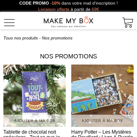
CODE PROMO
-10%
dans votre mail d'inscription !
Livraison offerte
à partir de
69€
Tous nos produits
- Nos promotions
NOS PROMOTIONS
AJOUTER À MA BOX
AJOUTER À MA BOX
Tablette de chocolat noit
Harry Potter – Les Mystères