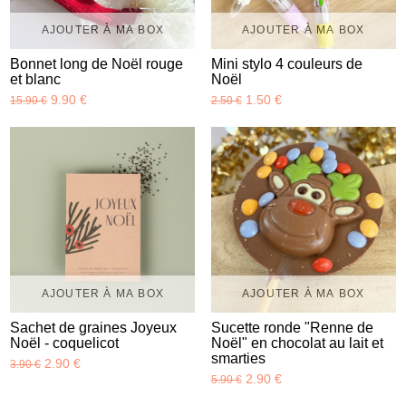
AJOUTER À MA BOX
AJOUTER À MA BOX
Bonnet long de Noël rouge
Mini stylo 4 couleurs de
et blanc
Noël
9.90 €
1.50 €
15.90 €
2.50 €
AJOUTER À MA BOX
AJOUTER À MA BOX
Sachet de graines Joyeux
Sucette ronde "Renne de
Noël - coquelicot
Noël" en chocolat au lait et
smarties
2.90 €
3.90 €
2.90 €
5.90 €