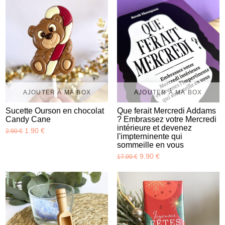
AJOUTER À MA BOX
AJOUTER À MA BOX
Sucette Ourson en chocolat
Que ferait Mercredi Addams
Candy Cane
? Embrassez votre Mercredi
intérieure et devenez
1.90 €
2.90 €
l'impterninente qui
sommeille en vous
9.90 €
17.00 €