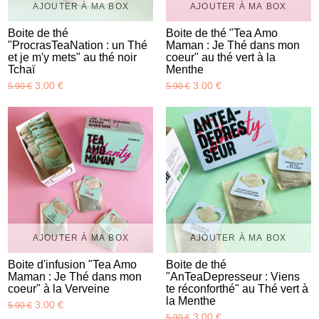
AJOUTER À MA BOX
AJOUTER À MA BOX
Boite de thé
Boite de thé "Tea Amo
"ProcrasTeaNation : un Thé
Maman : Je Thé dans mon
et je m'y mets" au thé noir
coeur" au thé vert à la
Tchaï
Menthe
3.00 €
3.00 €
5.90 €
5.90 €
AJOUTER À MA BOX
AJOUTER À MA BOX
Boite d'infusion "Tea Amo
Boite de thé
Maman : Je Thé dans mon
"AnTeaDepresseur : Viens
coeur" à la Verveine
te réconforthé" au Thé vert à
la Menthe
3.00 €
5.90 €
3.00 €
5.90 €