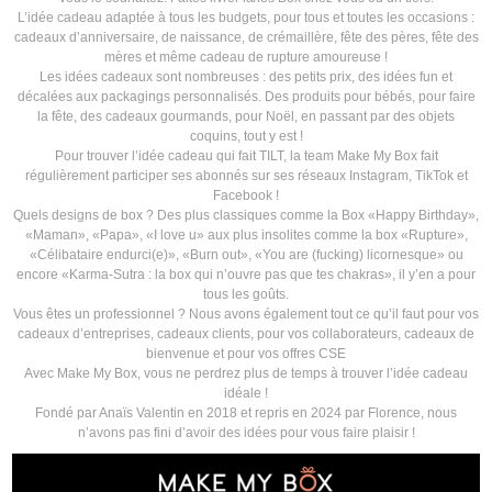
L’idée cadeau adaptée à tous les budgets, pour tous et toutes les occasions :
cadeaux d’anniversaire, de naissance, de crémaillère, fête des pères, fête des
mères et même cadeau de rupture amoureuse !
Les idées cadeaux sont nombreuses : des petits prix, des idées fun et
décalées aux packagings personnalisés. Des produits pour bébés, pour faire
la fête, des cadeaux gourmands, pour Noël, en passant par des objets
coquins, tout y est !
Pour trouver l’idée cadeau qui fait TILT, la team Make My Box fait
régulièrement participer ses abonnés sur ses réseaux Instagram, TikTok et
Facebook !
Quels designs de box ? Des plus classiques comme la Box «Happy Birthday»,
«Maman», «Papa», «I love u» aux plus insolites comme la box «Rupture»,
«Célibataire endurci(e)», «Burn out», «You are (fucking) licornesque» ou
encore «Karma-Sutra : la box qui n’ouvre pas que tes chakras», il y’en a pour
tous les goûts.
Vous êtes un professionnel ? Nous avons également tout ce qu’il faut pour vos
cadeaux d’entreprises, cadeaux clients, pour vos collaborateurs, cadeaux de
bienvenue et pour vos offres CSE
Avec Make My Box, vous ne perdrez plus de temps à trouver l’idée cadeau
idéale !
Fondé par Anaïs Valentin en 2018 et repris en 2024 par Florence, nous
n’avons pas fini d’avoir des idées pour vous faire plaisir !