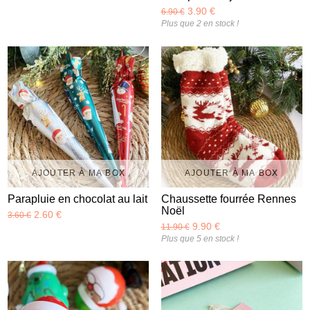
3.90 €
6.90 €
Plus que 2 en stock !
AJOUTER À MA BOX
AJOUTER À MA BOX
Parapluie en chocolat au lait
Chaussette fourrée Rennes
Noël
2.60 €
3.60 €
9.90 €
11.90 €
Plus que 5 en stock !