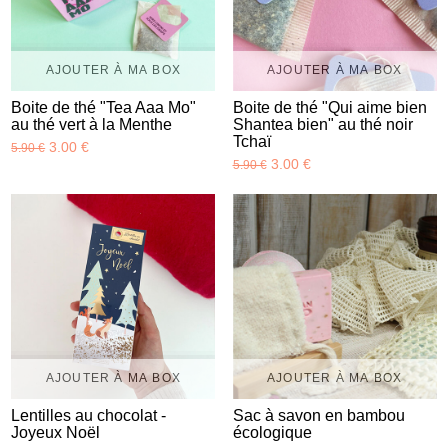
AJOUTER À MA BOX
AJOUTER À MA BOX
Boite de thé "Tea Aaa Mo"
Boite de thé "Qui aime bien
au thé vert à la Menthe
Shantea bien" au thé noir
Tchaï
3.00 €
5.90 €
3.00 €
5.90 €
AJOUTER À MA BOX
AJOUTER À MA BOX
Lentilles au chocolat -
Sac à savon en bambou
Joyeux Noël
écologique