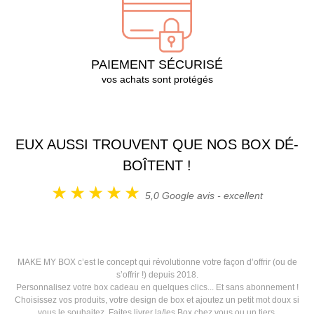
PAIEMENT SÉCURISÉ
vos achats sont protégés
EUX AUSSI TROUVENT QUE NOS BOX DÉ-
BOÎTENT !
5,0
Google avis - excellent
MAKE MY BOX c’est le concept qui révolutionne votre façon d’offrir (ou de
s’offrir !) depuis 2018.
Personnalisez votre box cadeau en quelques clics... Et sans abonnement !
Choisissez vos produits, votre design de box et ajoutez un petit mot doux si
vous le souhaitez. Faites livrer la/les Box chez vous ou un tiers.