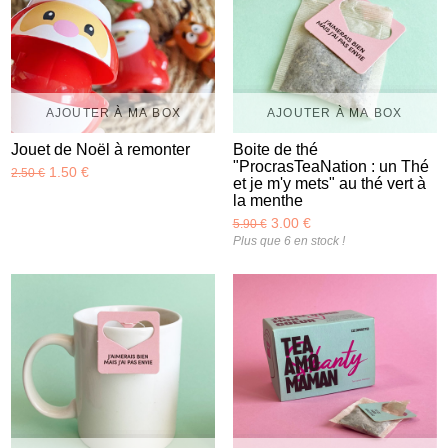
AJOUTER À MA BOX
AJOUTER À MA BOX
Jouet de Noël à remonter
Boite de thé
"ProcrasTeaNation : un Thé
1.50 €
2.50 €
et je m'y mets" au thé vert à
la menthe
3.00 €
5.90 €
Plus que 6 en stock !