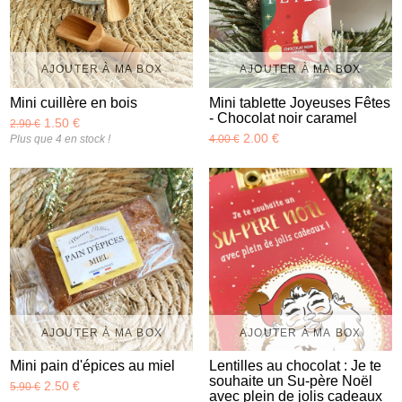
AJOUTER À MA BOX
AJOUTER À MA BOX
Mini cuillère en bois
Mini tablette Joyeuses Fêtes
- Chocolat noir caramel
1.50 €
2.90 €
2.00 €
Plus que 4 en stock !
4.00 €
AJOUTER À MA BOX
AJOUTER À MA BOX
Mini pain d'épices au miel
Lentilles au chocolat : Je te
souhaite un Su-père Noël
2.50 €
5.90 €
avec plein de jolis cadeaux