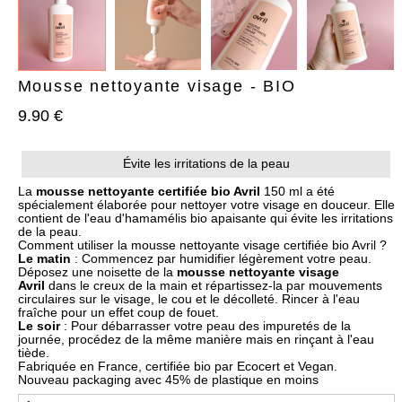
Mousse nettoyante visage - BIO
9.90 €
AJOUTER À MA BOX
AJOUTER À MA BOX
Évite les irritations de la peau
Bracelet de Noël doré en
Chaussettes de Noël – Pain
acier inoxydable et
d’épices & Sucre d’orge
La
mousse nettoyante certifiée bio Avril
150 ml a été
pampilles festives
spécialement élaborée pour nettoyer votre visage en douceur. Elle
7.90 €
9.90 €
contient de l'eau d'hamamélis bio apaisante qui évite les irritations
9.90 €
12.90 €
Plus que 6 en stock !
de la peau.
Plus que 3 en stock !
Comment utiliser la mousse nettoyante visage certifiée bio Avril ?
Le matin
: Commencez par humidifier légèrement votre peau.
Déposez une noisette de la
mousse nettoyante visage
Avril
dans le creux de la main et répartissez-la par mouvements
circulaires sur le visage, le cou et le décolleté. Rincer à l'eau
fraîche pour un effet coup de fouet.
Le soir
: Pour débarrasser votre peau des impuretés de la
journée, procédez de la même manière mais en rinçant à l'eau
tiède.
Fabriquée en France, certifiée bio par Ecocert et Vegan.
Nouveau packaging avec 45% de plastique en moins