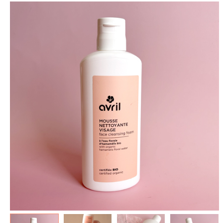
spéculoos - Tout ce que je
de Poudlard : Livre & Puzzle
veux pour Noël...
500 pièces
5.90 €
11.90 €
7.90 €
19.90 €
Plus que 3 en stock !
Plus que 7 en stock !
AJOUTER À MA BOX
AJOUTER À MA BOX
Mon kit Secret Santa : le
Chaussettes fourrée Merry
bonne et 100 jeux pour un
Christmas
Noël surprise qui décoiffe !
9.90 €
11.90 €
9.90 €
12.90 €
Plus que 7 en stock !
Plus que 7 en stock !