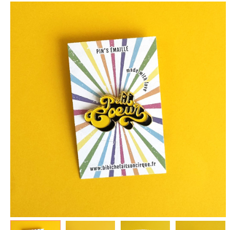
spéculoos - Tout ce que je
de Poudlard : Livre & Puzzle
veux pour Noël...
500 pièces
5.90 €
11.90 €
7.90 €
19.90 €
Plus que 3 en stock !
Plus que 7 en stock !
AJOUTER À MA BOX
AJOUTER À MA BOX
Mon kit Secret Santa : le
Chaussettes fourrée Merry
bonne et 100 jeux pour un
Christmas
Noël surprise qui décoiffe !
9.90 €
11.90 €
9.90 €
12.90 €
Plus que 7 en stock !
Plus que 7 en stock !