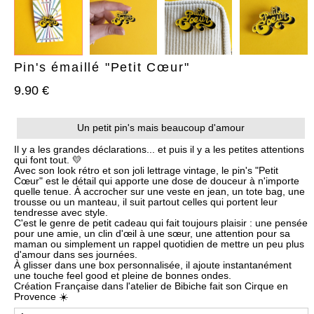
Pin's émaillé "Petit Cœur"
9.90 €
AJOUTER À MA BOX
AJOUTER À MA BOX
Un petit pin's mais beaucoup d'amour
Bracelet de Noël doré en
Chaussettes de Noël – Pain
acier inoxydable et
d’épices & Sucre d’orge
Il y a les grandes déclarations... et puis il y a les petites attentions
pampilles festives
qui font tout. 💛
7.90 €
9.90 €
Avec son look rétro et son joli lettrage vintage, le pin's "Petit
9.90 €
12.90 €
Plus que 6 en stock !
Cœur" est le détail qui apporte une dose de douceur à n'importe
Plus que 3 en stock !
quelle tenue. À accrocher sur une veste en jean, un tote bag, une
trousse ou un manteau, il suit partout celles qui portent leur
tendresse avec style.
C'est le genre de petit cadeau qui fait toujours plaisir : une pensée
pour une amie, un clin d'œil à une sœur, une attention pour sa
maman ou simplement un rappel quotidien de mettre un peu plus
d'amour dans ses journées.
À glisser dans une box personnalisée, il ajoute instantanément
une touche feel good et pleine de bonnes ondes.
Création Française dans l'atelier de Bibiche fait son Cirque en
Provence ☀️