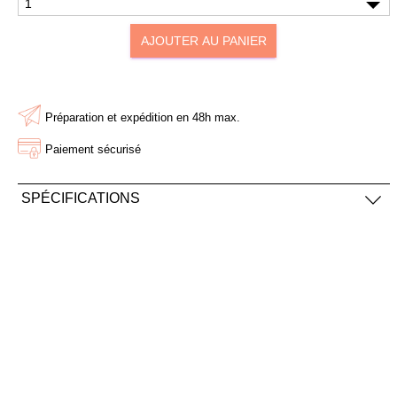
AJOUTER À MA BOX
AJOUTER À MA BOX
AJOUTER AU PANIER
Bonnet long de Noël rouge
Mini stylo 4 couleurs de
et blanc
Noël
9.90 €
1.50 €
15.90 €
2.50 €
Préparation et expédition en 48h max.
Paiement sécurisé
SPÉCIFICATIONS
2,5cm x 2,5cm
Nettoyer avec un chiffon doux
Carte de maintien cartonnée, format carte de visite
AJOUTER À MA BOX
AJOUTER À MA BOX
Sachet de graines Joyeux
Sucette ronde "Renne de
Noël - coquelicot
Noël" en chocolat au lait et
smarties
2.90 €
3.90 €
2.90 €
5.90 €