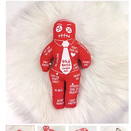
spéculoos - Tout ce que je
de Poudlard : Livre & Puzzle
veux pour Noël...
500 pièces
5.90 €
11.90 €
7.90 €
19.90 €
Plus que 3 en stock !
Plus que 7 en stock !
AJOUTER À MA BOX
AJOUTER À MA BOX
Mon kit Secret Santa : le
Chaussettes fourrée Merry
bonne et 100 jeux pour un
Christmas
Noël surprise qui décoiffe !
9.90 €
11.90 €
9.90 €
12.90 €
Plus que 7 en stock !
Plus que 7 en stock !