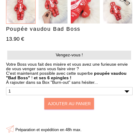
Poupée vaudou Bad Boss
13.90 €
AJOUTER À MA BOX
AJOUTER À MA BOX
Vengez-vous !
Bracelet de Noël doré en
Chaussettes de Noël – Pain
acier inoxydable et
d’épices & Sucre d’orge
Votre Boss vous fait des misère et vous avez une furieuse envie
pampilles festives
de vous venger sans vous faire virer ?
7.90 €
9.90 €
C'est maintenant possible avec cette superbe
poupée vaudou
9.90 €
12.90 €
Plus que 6 en stock !
"Bad Boss"
!
et ses 6 epingles !
Plus que 3 en stock !
À rajouter dans sa Box "
Burn-out
" sans hésiter...
AJOUTER AU PANIER
Préparation et expédition en 48h max.