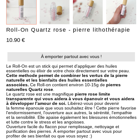
Roll-On Quartz rose - pierre lithothérapie
10.90 €
AJOUTER À MA BOX
AJOUTER À MA BOX
À emporter partout avec vous !
Bracelet de Noël doré en
Chaussettes de Noël – Pain
acier inoxydable et
d’épices & Sucre d’orge
Le Roll-On est un stick qui permet d'appliquer des huiles
pampilles festives
essentielles ou élixir de votre choix directement sur votre peau.
7.90 €
9.90 €
Cette methode permet de combiner les vertus de la pierre
9.90 €
12.90 €
Plus que 6 en stock !
naturelle et les bienfaits des huiles essentielles
Plus que 3 en stock !
associées.
Ce Roll-on contient environ 10-15g de
pierres
naturelles Quartz rose
.
Le quartz rose est une magnifique
pierre rose limite
transparente qui vous aidera à vous épanouir et vous aidera
à développer l’amour de soi.
Libérez-vous pour devenir
la
femme épanouie
que vous souhaitez être ! Cette pierre favorise
l'endormissement, l'ouverture aux autres, la sérénité, l'empathie
et la sensibilité. Elle apaise également les blessures émotionnelles
et lutte contre le stress et les angoisses.
Ouverture facile du flacon pour remplissage, nettoyage et
purification des pierres. À emporter partout avec vous pour
profiter de ses bienfait ou que vous soyez :)