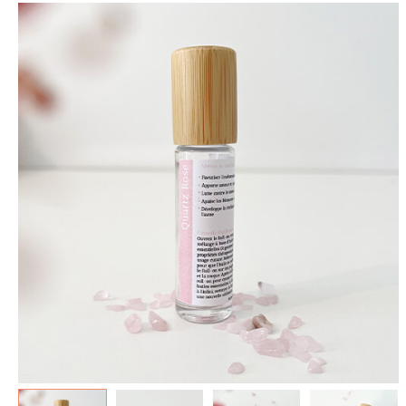
spéculoos - Tout ce que je
de Poudlard : Livre & Puzzle
veux pour Noël...
500 pièces
5.90 €
11.90 €
7.90 €
19.90 €
Plus que 3 en stock !
Plus que 7 en stock !
AJOUTER À MA BOX
AJOUTER À MA BOX
Mon kit Secret Santa : le
Chaussettes fourrée Merry
bonne et 100 jeux pour un
Christmas
Noël surprise qui décoiffe !
9.90 €
11.90 €
9.90 €
12.90 €
Plus que 7 en stock !
Plus que 7 en stock !