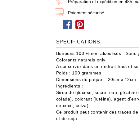
Préparation et expédition en 48h ma
Paiement sécurisé
SPÉCIFICATIONS
Bonbons 100 % non alcoolisés - Sans gl
UTER À MA BOX
AJOUTER À MA BOX
Colorants naturels only
A conserver dans un endroit frais et sec
s de Noël – Pain
Bonnet long de Noël rouge et bla
Poids : 100 grammes
Sucre d’orge
9.90 €
15.90 €
Dimensions du paquet : 20cm x 12cm
€
Ingrédients :
stock !
Sirop de glucose, sucre, eau, gélatine d
colada), colorant (lutéine), agent d’en
de coco, colza)
Ce produit peut contenir des traces de 
et de soja