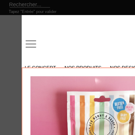
Tapez "Entrée" pour valider
LE CONCEPT
NOS PRODUITS
NOS DESI
Tous nos produits
- Nos promotions