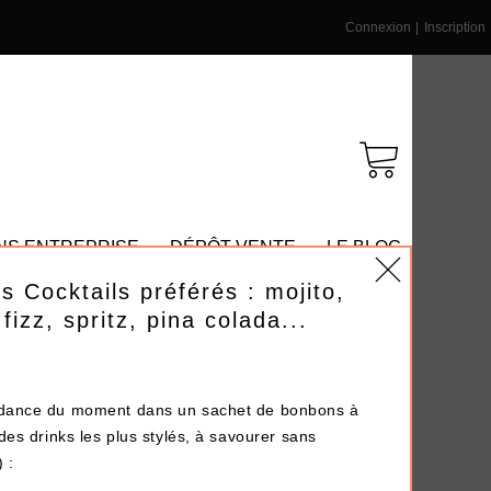
Connexion
|
Inscription
NS ENTREPRISE
DÉPÔT-VENTE
LE BLOG
 Cocktails préférés : mojito,
fizz, spritz, pina colada...
endance du moment dans un sachet de bonbons à
 des drinks les plus stylés, à savourer sans
 :