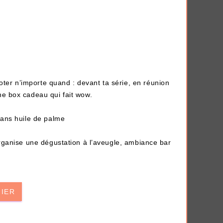
er n’importe quand : devant ta série, en réunion
ne box cadeau qui fait wow.
AJOUTER À MA BOX
 sans huile de palme
t
Chaussettes fourrée Merry
ui
Christmas
9.90 €
11.90 €
Organise une dégustation à l’aveugle, ambiance bar
Plus que 7 en stock !
NIER