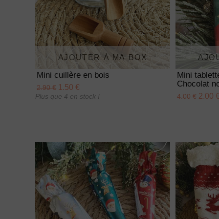
AJOUTER À MA BOX
AJO
Mini cuillère en bois
Mini tablet
Chocolat no
1.50 €
2.90 €
2.00 
Plus que 4 en stock !
4.00 €