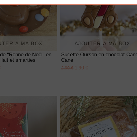
UTER À MA BOX
AJOUTER À MA BOX
nde "Renne de Noël" en
Sucette Ourson en chocolat Can
 lait et smarties
Cane
€
1.90 €
2.90 €