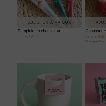
AJOUTER À MA BOX
AJO
Parapluie en chocolat au lait
Chaussette
2.60 €
9.90
3.60 €
11.90 €
Plus que 5 en 