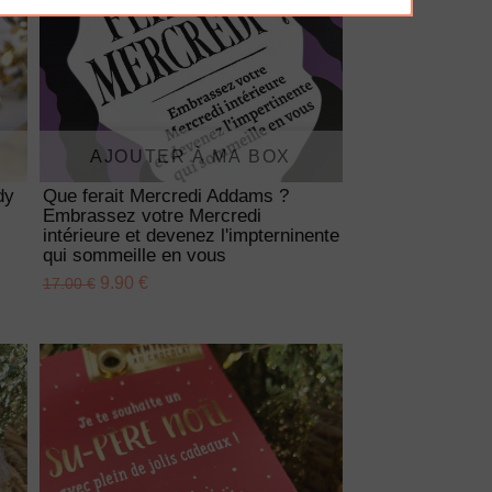
AJOUTER À MA BOX
dy
Que ferait Mercredi Addams ?
Embrassez votre Mercredi
intérieure et devenez l'impterninente
qui sommeille en vous
9.90 €
17.00 €