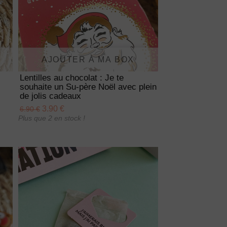
AJOUTER À MA BOX
Lentilles au chocolat : Je te
souhaite un Su-père Noël avec plein
de jolis cadeaux
3.90 €
6.90 €
Plus que 2 en stock !