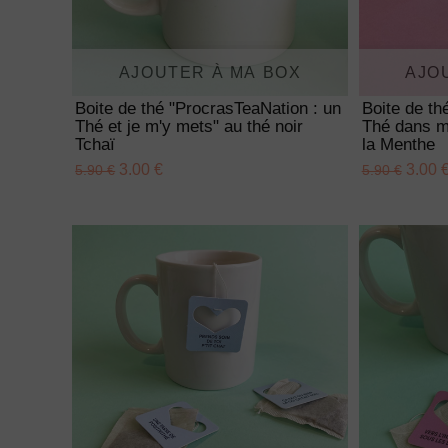
AJOUTER À MA BOX
AJO
Boite de thé "ProcrasTeaNation : un
Boite de t
Thé et je m'y mets" au thé noir
Thé dans mo
Tchaï
la Menthe
3.00 €
3.00 
5.90 €
5.90 €