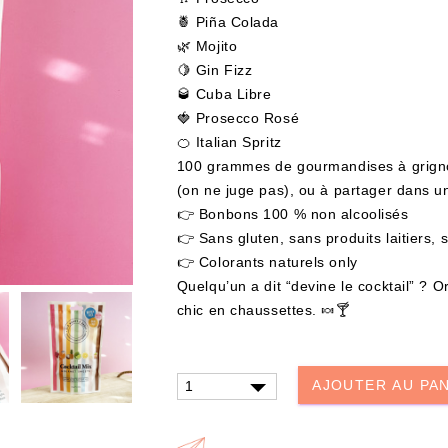
🍍 Piña Colada
🌿 Mojito
🍋 Gin Fizz
🥃 Cuba Libre
🍓 Prosecco Rosé
🍊 Italian Spritz
100 grammes de gourmandises à grignot
(on ne juge pas), ou à partager dans u
UTER À MA BOX
AJOUTER À MA BOX
👉 Bonbons 100 % non alcoolisés
👉 Sans gluten, sans produits laitiers,
er – Les Mystères de
Mon kit Secret Santa : le bonne e
Livre & Puzzle 500
100 jeux pour un Noël surprise q
👉 Colorants naturels only
décoiffe !
Quelqu’un a dit “devine le cocktail” ? 
0 €
9.90 €
12.90 €
chic en chaussettes. 🍬🍸
stock !
Plus que 7 en stock !
AJOUTER AU PA