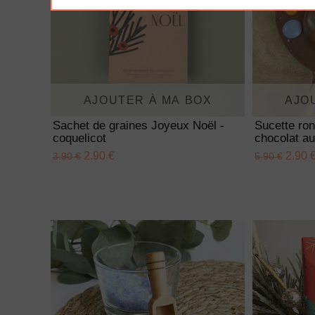
AJOUTER À MA BOX
AJO
Sachet de graines Joyeux Noël -
Sucette ro
coquelicot
chocolat au
2.90 €
2.90 
3.90 €
5.90 €