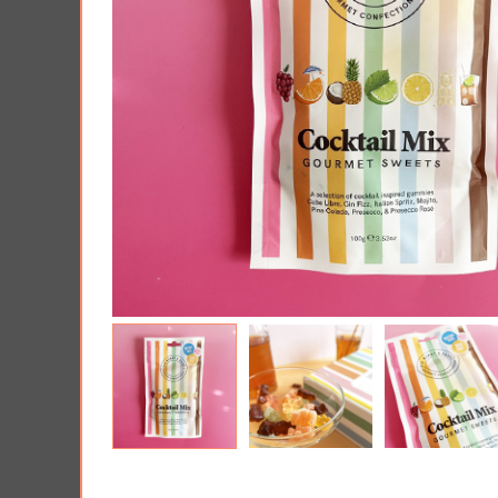
AJOUTER À MA BOX
AJO
Tablette de chocolat noit spéculoos
Harry Pott
- Tout ce que je veux pour Noël...
Poudlard : 
pièces
5.90 €
7.90 €
11.9
Plus que 3 en stock !
19.90 €
Plus que 7 en 