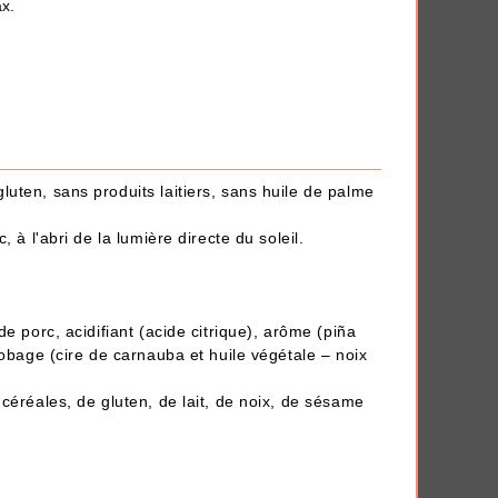
x.
uten, sans produits laitiers, sans huile de palme
AJOUTER À MA BOX
, à l'abri de la lumière directe du soleil.
nc
Mini stylo 4 couleurs de Noël
1.50 €
2.50 €
e porc, acidifiant (acide citrique), arôme (piña
robage (cire de carnauba et huile végétale – noix
céréales, de gluten, de lait, de noix, de sésame