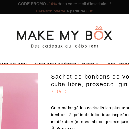
CODE PROMO
-10%
dans votre mail d'inscription !
Livraison offerte
à partir de
69€
GNS DE BOX
NOS BOX PRÊTES À OFFRIR
SOLUTIO
Sachet de bonbons de vos
cuba libre, prosecco, gin 
7.95 €
NOS PROMOTIONS
On a mélangé les cocktails les plus t
tomber ! 7 goûts de folie, tous inspirés
modération (et sans alcool, promis juré)
🥂 Prosecco