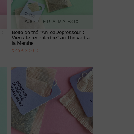
AJOUTER À MA BOX
 :
Boite de thé "AnTeaDepresseur :
Viens te réconforthé" au Thé vert à
la Menthe
3.00 €
5.90 €