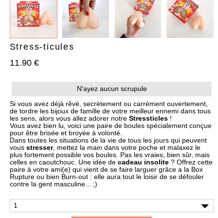
Stress-ticules
11.90 €
AJOUTER À MA BOX
AJOUTER À MA BOX
N'ayez aucun scrupule
Bracelet de Noël doré en
Chaussettes de Noël – Pain
acier inoxydable et
d’épices & Sucre d’orge
Si vous avez déjà rêvé, secrètement ou carrément ouvertement,
pampilles festives
de tordre les bijoux de famille de votre meilleur ennemi dans tous
7.90 €
9.90 €
les sens, alors vous allez adorer notre
Stressticles
!
9.90 €
12.90 €
Plus que 6 en stock !
Vous avez bien lu, voici une paire de boules spécialement conçue
Plus que 3 en stock !
pour être brisée et broyée à volonté.
Dans toutes les situations de la vie de tous les jours qui peuvent
vous
stresser
, mettez la main dans votre poche et malaxez le
plus fortement possible vos boules. Pas les vraies, bien sûr, mais
celles en caoutchouc. Une idée de
cadeau insolite
? Offrez cette
paire à votre ami(e) qui vient de se faire larguer grâce a la Box
Rupture ou bien Burn-out : elle aura tout le loisir de se défouler
contre la gent masculine... ;)