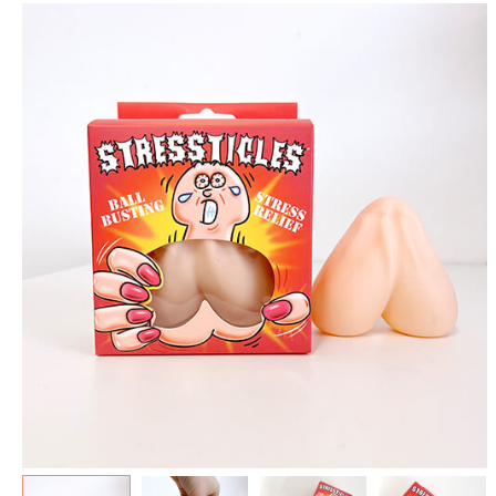
spéculoos - Tout ce que je
de Poudlard : Livre & Puzzle
veux pour Noël...
500 pièces
5.90 €
11.90 €
7.90 €
19.90 €
Plus que 3 en stock !
Plus que 7 en stock !
AJOUTER À MA BOX
AJOUTER À MA BOX
Mon kit Secret Santa : le
Chaussettes fourrée Merry
bonne et 100 jeux pour un
Christmas
Noël surprise qui décoiffe !
9.90 €
11.90 €
9.90 €
12.90 €
Plus que 7 en stock !
Plus que 7 en stock !