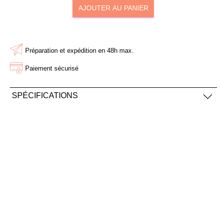
AJOUTER AU PANIER
AJOUTER À MA BOX
AJOUTER À MA BOX
Bonnet long de Noël rouge
Mini stylo 4 couleurs de
et blanc
Noël
Préparation et expédition en 48h max.
9.90 €
1.50 €
15.90 €
2.50 €
Paiement sécurisé
SPÉCIFICATIONS
Matière :
caoutchouc
AJOUTER À MA BOX
AJOUTER À MA BOX
Sachet de graines Joyeux
Sucette ronde "Renne de
Noël - coquelicot
Noël" en chocolat au lait et
smarties
2.90 €
3.90 €
2.90 €
5.90 €