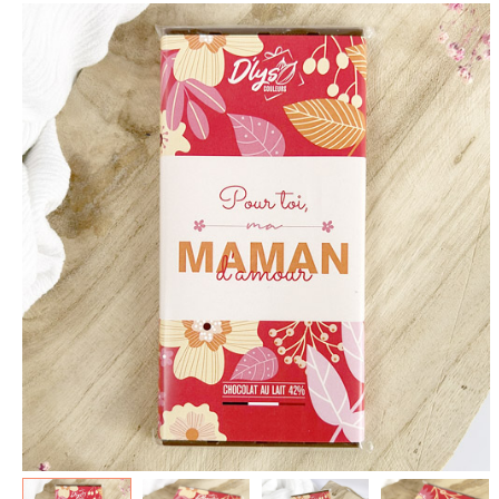
spéculoos - Tout ce que je
de Poudlard : Livre & Puzzle
veux pour Noël...
500 pièces
5.90 €
11.90 €
7.90 €
19.90 €
Plus que 3 en stock !
Plus que 7 en stock !
AJOUTER À MA BOX
AJOUTER À MA BOX
Mon kit Secret Santa : le
Chaussettes fourrée Merry
bonne et 100 jeux pour un
Christmas
Noël surprise qui décoiffe !
9.90 €
11.90 €
9.90 €
12.90 €
Plus que 7 en stock !
Plus que 7 en stock !