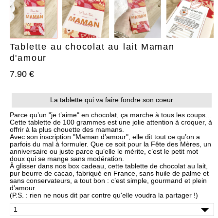
Tablette au chocolat au lait Maman
d'amour
7.90 €
AJOUTER À MA BOX
AJOUTER À MA BOX
Bracelet de Noël doré en
Chaussettes de Noël – Pain
La tablette qui va faire fondre son coeur
acier inoxydable et
d’épices & Sucre d’orge
pampilles festives
7.90 €
9.90 €
Parce qu’un "je t’aime" en chocolat, ça marche à tous les coups…
9.90 €
12.90 €
Plus que 6 en stock !
Cette tablette de 100 grammes est une jolie attention à croquer, à
offrir à la plus chouette des mamans.
Plus que 3 en stock !
Avec son inscription "Maman d’amour", elle dit tout ce qu’on a
parfois du mal à formuler. Que ce soit pour la
Fête des Mères
, un
anniversaire
ou juste parce qu’
elle le mérite
, c’est le petit mot
doux qui se mange sans modération.
À glisser dans nos box cadeau, cette tablette de chocolat au lait,
pur beurre de cacao, fabriqué en France, sans huile de palme et
sans conservateurs, a tout bon : c’est simple, gourmand et plein
d’amour.
(P.S. : rien ne nous dit par contre qu'elle voudra la partager !)