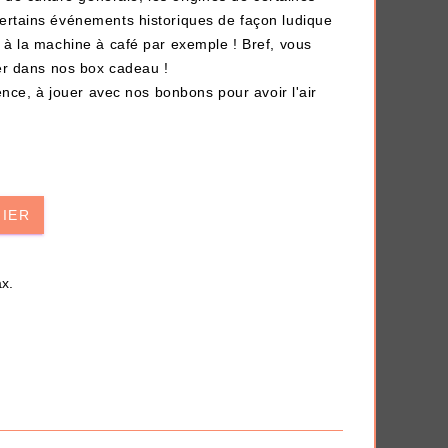
ertains événements historiques de façon ludique
 à la machine à café par exemple ! Bref, vous
ser dans nos
box cadeau
!
nence, à jouer avec nos
bonbons pour avoir l'air
AJOUTER À MA BOX
NIER
t
Chaussettes fourrée Merry
ui
Christmas
x.
9.90 €
11.90 €
Plus que 7 en stock !