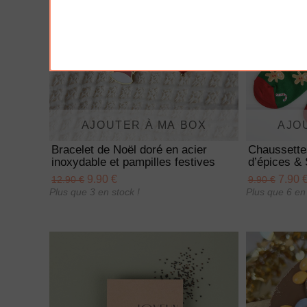
AJOUTER À MA BOX
AJO
Bracelet de Noël doré en acier
Chaussette
inoxydable et pampilles festives
d’épices & 
9.90 €
7.90 
12.90 €
9.90 €
Plus que 3 en stock !
Plus que 6 en 