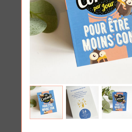
AJOUTER À MA BOX
AJO
Tablette de chocolat noit spéculoos
Harry Pott
- Tout ce que je veux pour Noël...
Poudlard : 
pièces
5.90 €
7.90 €
11.9
Plus que 3 en stock !
19.90 €
Plus que 7 en 