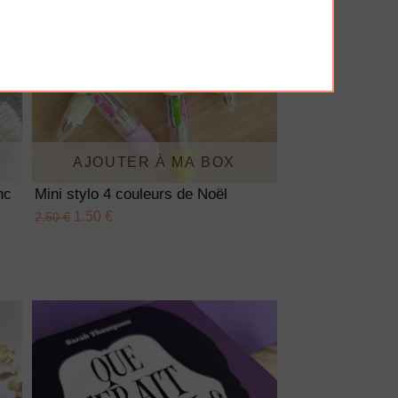
AJOUTER À MA BOX
nc
Mini stylo 4 couleurs de Noël
1.50 €
2.50 €