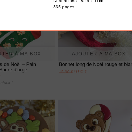
Dimensions : 8cm x 11cm
365 pages
UTER À MA BOX
AJOUTER À MA BOX
s de Noël – Pain
Bonnet long de Noël rouge et bla
Sucre d’orge
9.90 €
15.90 €
€
stock !