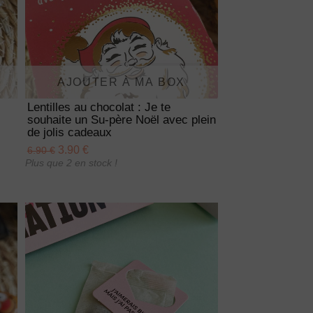
AJOUTER À MA BOX
Lentilles au chocolat : Je te
souhaite un Su-père Noël avec plein
de jolis cadeaux
3.90 €
6.90 €
Plus que 2 en stock !