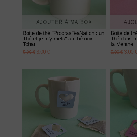
AJOUTER À MA BOX
AJO
Boite de thé "ProcrasTeaNation : un
Boite de t
Thé et je m'y mets" au thé noir
Thé dans mo
Tchaï
la Menthe
3.00 €
3.00 
5.90 €
5.90 €