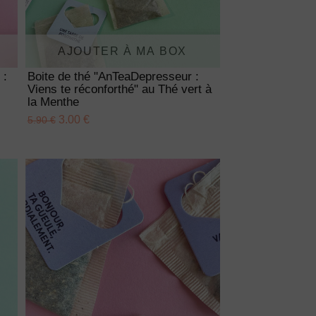
AJOUTER À MA BOX
 :
Boite de thé "AnTeaDepresseur :
Viens te réconforthé" au Thé vert à
la Menthe
3.00 €
5.90 €