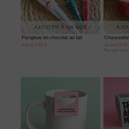
AJOUTER À MA BOX
AJO
Parapluie en chocolat au lait
Chaussette
2.60 €
9.90
3.60 €
11.90 €
Plus que 5 en 