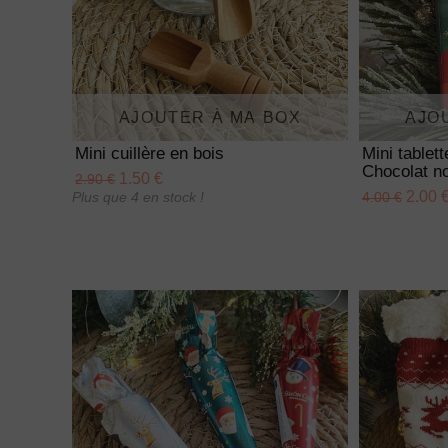
AJOUTER À MA BOX
AJO
Mini cuillère en bois
Mini tablet
Chocolat no
1.50 €
2.90 €
2.00 
Plus que 4 en stock !
4.00 €