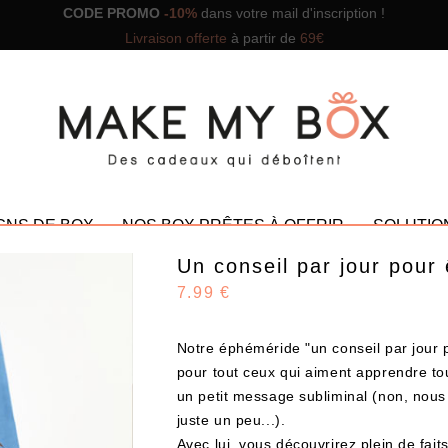
CODE PROMO
-10%
dans votre mail d'inscription !
Livraison offerte
à partir de
69€
GNS DE BOX
NOS BOX PRÊTES À OFFRIR
SOLUTIO
Un conseil par jour pour
7.99 €
Notre éphéméride "un conseil par jour p
NOS PROMOTIONS
pour tout ceux qui aiment apprendre tou
un petit message subliminal (non, no
juste un peu...).
Avec lui, vous découvrirez plein de fait