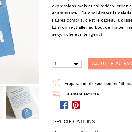
expressions mais aussi redécouvrirez c
et amusante ! De quoi épatez la galerie
l'aurez compris, c'est le cadeau à glis
Et si on veut aller au bout de l'imperti
sexy, riche et intelligent
!
UTER À MA BOX
AJOUTER À MA BOX
AJOUTER AU PA
er – Les Mystères de
Mon kit Secret Santa : le bonne e
Livre & Puzzle 500
100 jeux pour un Noël surprise q
décoiffe !
Préparation et expédition en 48h ma
0 €
9.90 €
12.90 €
Paiement sécurisé
stock !
Plus que 7 en stock !
SPÉCIFICATIONS