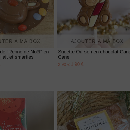
UTER À MA BOX
AJOUTER À MA BOX
nde "Renne de Noël" en
Sucette Ourson en chocolat Can
 lait et smarties
Cane
€
1.90 €
2.90 €