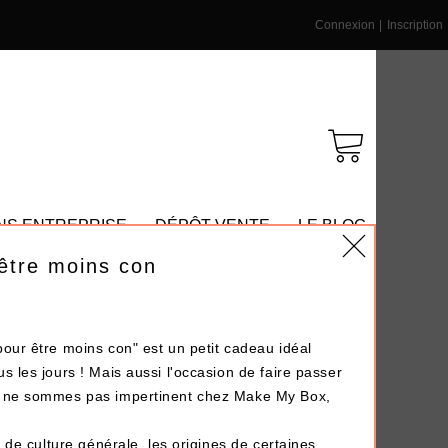
Connexion
|
Inscription
NS ENTREPRISE
DÉPÔT-VENTE
LE BLOG
 être moins con
our être moins con" est un petit cadeau idéal
s les jours ! Mais aussi l'occasion de faire passer
us ne sommes pas impertinent chez Make My Box,
s de culture générale, les origines de certaines