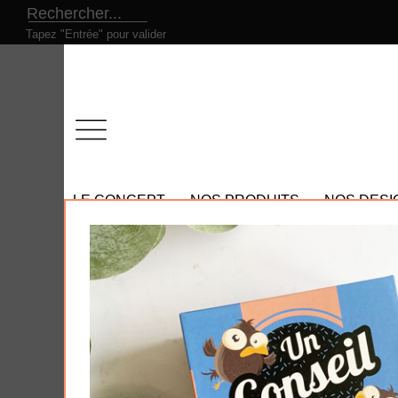
Tapez "Entrée" pour valider
LE CONCEPT
NOS PRODUITS
NOS DESI
Tous nos produits
- Nos promotions